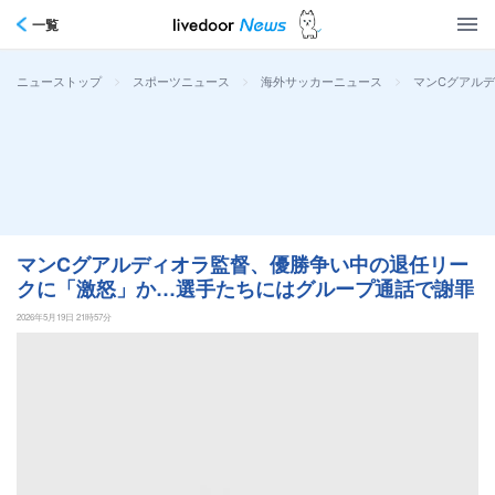
一覧
>
>
>
マンCグアル
ニューストップ
スポーツニュース
海外サッカーニュース
マンCグアルディオラ監督、優勝争い中の退任リー
クに「激怒」か…選手たちにはグループ通話で謝罪
2026年5月19日 21時57分