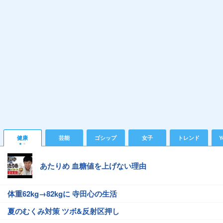
健康
芸能
ゴシップ
女子
トレンド
Y
あたりめ 血糖値を上げない理由
体重62kg→82kgに 寺田心の生活
夏のむくみ対策 ツボ&反射区押し