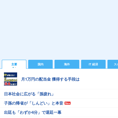
主要
国内
海外
IT 経済
ス
月1万円の配当金 獲得する手段は
日本社会に広がる「孫疲れ」
子孫の帰省が「しんどい」と本音
出廷も「わずか4分」で退廷一幕