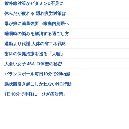
紫外線対策がビタミンD不足に
休みだが疲れる 隠れ疲労対策は
母が娘に減量強要→家庭内別居へ
睡眠時の悩みを解消する過ごし方
運動より代謝 人体の省エネ戦略
歯科の保健治療を巡る「大嘘」
大食い女子 46キロ体型の秘密
バランスボール毎日10分で20kg減
躁状態引き起こしかねないNG行動
1日10分で手軽に「ひざ痛対策」