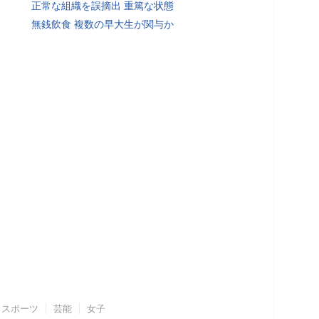
正常な組織を誤摘出 重篤な状態
無銭飲食 複数の早大生が関与か
スポーツ
芸能
女子