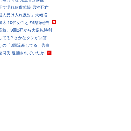
汗で濡れ皮膚乾燥 男性死亡
国人受け入れ反対」大幅増
優太 10代女性との結婚報告
高校、9回2死から大逆転勝利
してる? さかなクンが回答
うの「3回流産してる」告白
啓司氏 逮捕されていたか