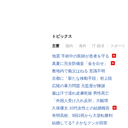
トピックス
主要
国内
海外
IT 経済
スポーツ
地震 手術中の医師が患者を守る
真夏に完全防備姿「金を出せ」
敷地内で義父はねる 意識不明
京都に「新たな移動手段」初上陸
広陵の暴力問題 元監督が陳謝
服は汗で濡れ皮膚乾燥 男性死亡
「外国人受け入れ反対」大幅増
久保優太 10代女性との結婚報告
有明高校、9回2死から大逆転勝利
結婚してる? さかなクンが回答