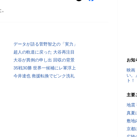
た。
データが語る菅野智之の「実力」
超人の軌道に戻った 大谷再注目
大谷が異例の申し出 回収の背景
お知
35戦30勝 世界一候補にレ軍浮上
映画
い。
今井達也 救援転換でピンク洗礼
ト！
主要
地震
真夏
敷地
京都
広陵