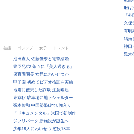
服は
「外
久保
有明
結婚
神田
芸能
ゴシップ
女子
トレンド
黒木
池田直人 佐藤佳奈と電撃結婚
豊臣兄弟! 茶々に「美人過ぎる」
保育園園長 女児にわいせつか
甲子園 初めてビデオ検証を実施
地震に便乗した詐欺 注意喚起
東京駅 駐車場に地下シェルター
張本智和 中国勢撃破で8強入り
「ドキュメンタル」米国で初制作
ジブリパーク 新施設が誕生へ
少年19人にわいせつ 懲役15年