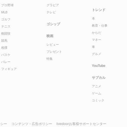
プロ野球
グラビア
トレンド
MLB
テレビ
本
ゴルフ
ゴシップ
教育・仕事
テニス
からだ
格闘技
映画
マネー
競馬
レビュー
車
相撲
プレゼント
グルメ
バスケ
特集
バレー
YouTube
フィギュア
サブカル
アニメ
ゲーム
コミック
リシー
コンテンツ・広告ポリシー
livedoorお客様サポートセンター