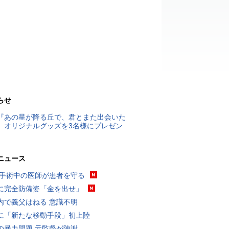
らせ
『あの星が降る丘で、君とまた出会いた
』オリジナルグッズを3名様にプレゼン
ニュース
 手術中の医師が患者を守る
に完全防備姿「金を出せ」
内で義父はねる 意識不明
に「新たな移動手段」初上陸
の暴力問題 元監督が陳謝