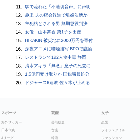
11.
駅で流れた「不適切音声」に声明
12.
趣里 夫の密会報道で離婚決断か
13.
主犯格とされる男 無期懲役判決
14.
女優・山本舞香 第1子を出産
15.
HIKAKIN 被災地に2000万円を寄付
16.
深夜アニメに喫煙描写 BPOで議論
17.
レストランで192人食中毒 静岡
18.
清水アキラ「無念」息子の死去に
19.
1.5億円受け取りか 国税職員処分
20.
ドジャース6連敗 佐々木が止める
スポーツ
芸能
女子
海外サッカー
芸能総合
恋愛
日本代表
音楽
ライフスタイル
Jリーグ
韓流
ファッション