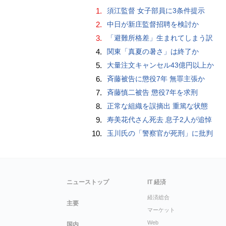
1.
須江監督 女子部員に3条件提示
2.
中日が新庄監督招聘を検討か
3.
「避難所格差」生まれてしまう訳
4.
関東「真夏の暑さ」は終了か
5.
大量注文キャンセル43億円以上か
6.
斉藤被告に懲役7年 無罪主張か
7.
斉藤慎二被告 懲役7年を求刑
8.
正常な組織を誤摘出 重篤な状態
9.
寿美花代さん死去 息子2人が追悼
10.
玉川氏の「警察官が死刑」に批判
ニューストップ
IT 経済
経済総合
主要
マーケット
Web
国内