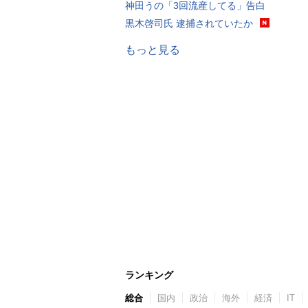
神田うの「3回流産してる」告白
黒木啓司氏 逮捕されていたか
もっと見る
ランキング
総合
国内
政治
海外
経済
IT