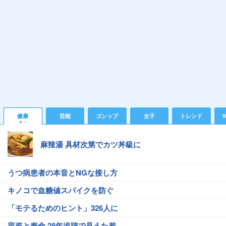
健康
芸能
ゴシップ
女子
トレンド
Y
麻辣湯 具材次第でカツ丼級に
うつ病患者の本音とNGな接し方
キノコで血糖値スパイクを防ぐ
「モテるためのヒント」326人に
容姿と寿命 28年追跡で見えた差