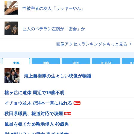
性被害者の友人「ラッキーやん」
巨人のベテラン左腕が「密会」か
画像アクセスランキングをもっと見る
主要
国内
海外
IT 経済
ス
海上自衛隊の生々しい映像が物議
槍ヶ岳に遺体 周辺で19歳不明
イチョウ並木で54本一斉に枯れる
秋田県職員、報道対応で喫煙
風呂を覗くため敷地侵入 49歳男