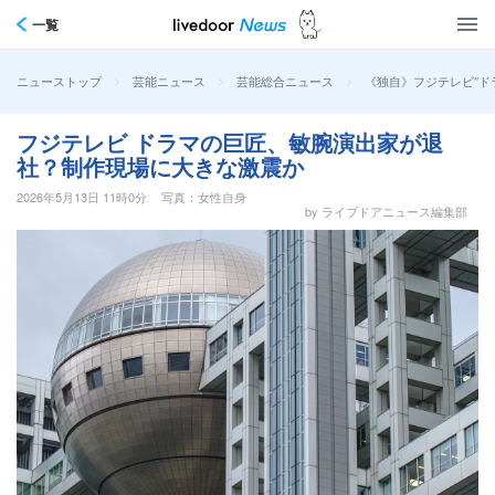
一覧
>
>
>
《独自》フジテレビ“ド
ニューストップ
芸能ニュース
芸能総合ニュース
フジテレビ ドラマの巨匠、敏腕演出家が退
社？制作現場に大きな激震か
2026年5月13日 11時0分
写真：女性自身
by ライブドアニュース編集部