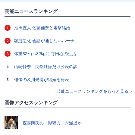
芸能ニュースランキング
池田直人 佐藤佳奈と電撃結婚
1
容態悪化 会話が通じないパー子
2
体重62kg→82kgに 寺田心の生活
3
山崎怜奈、突然妊娠だけ公表の訳
4
俳優の及川光博が結婚を発表
5
芸能ニュースランキングをもっと見る
画像アクセスランキング
森喜朗氏の「影響力」が減退か