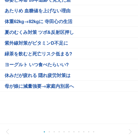
あたりめ 血糖値を上げない理由
体重62kg→82kgに 寺田心の生活
夏のむくみ対策 ツボ&反射区押し
紫外線対策がビタミンD不足に
緑茶を飲むと死亡リスク低まる?
ヨーグルト いつ食べたらいい?
休みだが疲れる 隠れ疲労対策は
母が娘に減量強要→家庭内別居へ