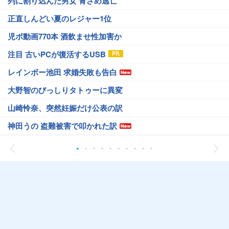
列に割り込んだ男女 青ざめ逃亡
正直しんどい夏のレジャー1位
児ポ動画770本 酒飲ませ性加害か
注目 古いPCが復活するUSB
レインボー池田 求婚失敗も告白
大野智のびっしりタトゥーに異変
山崎怜奈、突然妊娠だけ公表の訳
神田うの 盗難被害で叩かれた訳