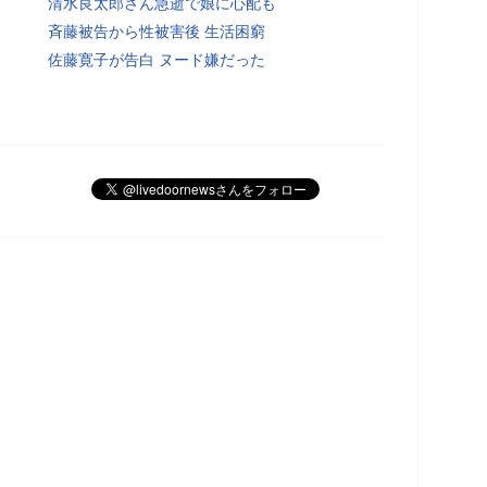
清水良太郎さん急逝で娘に心配も
斉藤被告から性被害後 生活困窮
佐藤寛子が告白 ヌード嫌だった