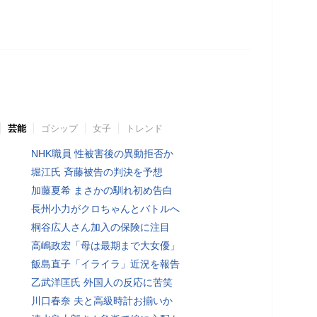
芸能
ゴシップ
女子
トレンド
NHK職員 性被害後の異動拒否か
堀江氏 斉藤被告の判決を予想
加藤夏希 まさかの馴れ初め告白
長州小力がクロちゃんとバトルへ
桐谷広人さん加入の保険に注目
高嶋政宏「母は最期まで大女優」
飯島直子「イライラ」近況を報告
乙武洋匡氏 外国人の反応に苦笑
川口春奈 夫と高級時計お揃いか