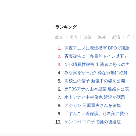
ランキング
総合
国内
政治
海外
経済
IT
1.
深夜アニメに喫煙描写 BPOで議論
2.
斉藤被告に「多目的トイレ以下」
3.
NHK職員性被害 出演者に怒りの声
4.
みな実を守った? 粋な行動に称賛
5.
高校生の信子 勉強中の姿を公開
6.
元TBSアナの山本里菜 離婚を公表
7.
水卜アナと中村倫也 近況が話題
8.
アジカン 三原重夫さんを追悼
9.
「すんごい過保護」辻希美に賛否
10.
ケンコバ コロナで謎の後遺症