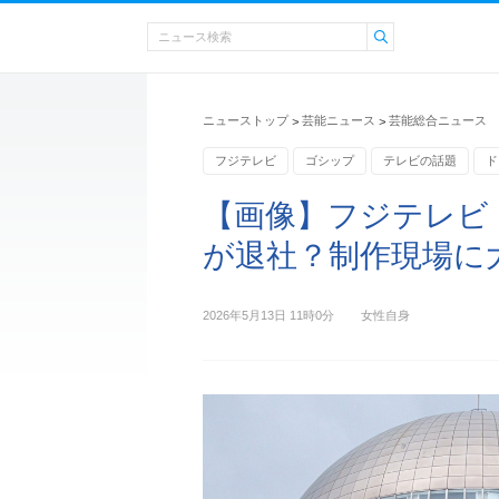
ニューストップ
芸能ニュース
芸能総合ニュース
>
>
フジテレビ
ゴシップ
テレビの話題
ド
【画像】フジテレビ
が退社？制作現場に
2026年5月13日 11時0分
女性自身