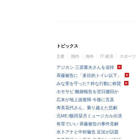
トピックス
主要
国内
海外
IT 経済
スポーツ
アジカン 三原重夫さんを追悼
斉藤被告に「多目的トイレ以下」
みな実を守った? 粋な行動に称賛
ホモサピ 離婚報告を翌日撤回か
広末が地上波復帰 今後に言及
寿美花代さん、乗り越えた悲劇
元ME:I飯田栞月ミュージカル出演
有罪でいい 斉藤被告の事件見解
水卜アナと中村倫也 近況が話題