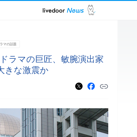
ラマの話題
 ドラマの巨匠、敏腕演出家
大きな激震か