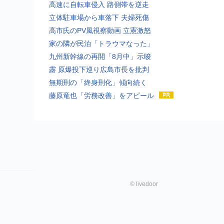
高速に自転車侵入 路側帯を逆走
立体駐車場から車落下 夫婦死傷
高市氏のPV風視察動画 立憲激怒
家の隣が民泊「トラウマなった」
九州新幹線の再開「8月中」示唆
露 原爆投下巡り広島市長を批判
無期刑の「終身刑化」傾向続く
藤原竜也「労務改善」をアピール
©
livedoor