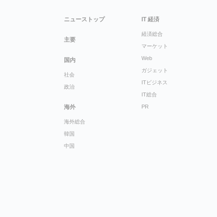
ニューストップ
IT 経済
経済総合
主要
マーケット
Web
国内
ガジェット
社会
ITビジネス
政治
IT総合
海外
PR
海外総合
韓国
中国