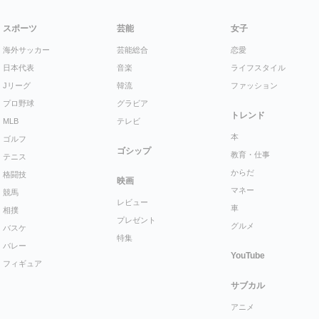
スポーツ
芸能
女子
海外サッカー
芸能総合
恋愛
日本代表
音楽
ライフスタイル
Jリーグ
韓流
ファッション
プロ野球
グラビア
トレンド
MLB
テレビ
本
ゴルフ
ゴシップ
教育・仕事
テニス
からだ
格闘技
映画
マネー
競馬
レビュー
車
相撲
プレゼント
グルメ
バスケ
特集
バレー
YouTube
フィギュア
サブカル
アニメ