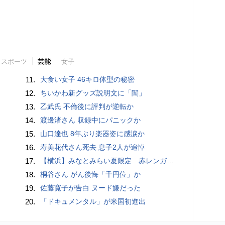
スポーツ
芸能
女子
11.
大食い女子 46キロ体型の秘密
12.
ちいかわ新グッズ説明文に「闇」
13.
乙武氏 不倫後に評判が逆転か
14.
渡邊渚さん 収録中にパニックか
15.
山口達也 8年ぶり楽器姿に感涙か
16.
寿美花代さん死去 息子2人が追悼
17.
【横浜】みなとみらい夏限定 赤レンガ倉庫広場で「ディスコ」開幕へ…石野卓球も登場【概要・出演スケジュールなど】
18.
桐谷さん がん後悔「千円位」か
19.
佐藤寛子が告白 ヌード嫌だった
20.
「ドキュメンタル」が米国初進出