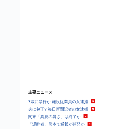
主要ニュース
7歳に暴行か 施設従業員の女逮捕
夫に包丁? 毎日新聞記者の女逮捕
関東「真夏の暑さ」は終了か
「泥酔者」熊本で通報が頻発か