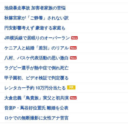
池袋暴走事故 加害者家族の苦悩
秋篠宮家が「ご静養」されない訳
円安影響考えず 豪遊する家庭も
JR横浜線で居眠りのオーバーラン
ケニア人と結婚「差別」のリアル
八村、バスケ代表活動の思い激白
ラグビー選手が熱中症で倒れ死亡
甲子園初、ビデオ検証で判定覆る
レンタカー予約 10万円分当たる
大倉忠義「鳥貴族」実父と初共演
音楽P・蔦谷好位置氏 離婚を公表
ロケでの無断撮影に女性アナ苦言