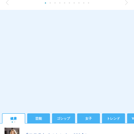
健康
芸能
ゴシップ
女子
トレンド
Y