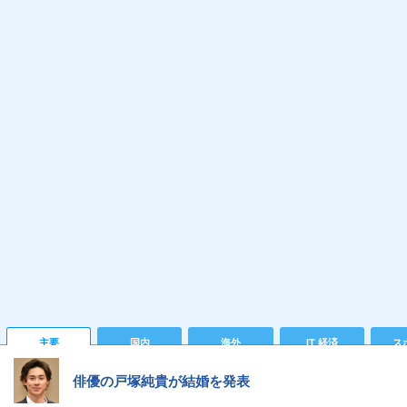
主要
国内
海外
IT 経済
ス
俳優の戸塚純貴が結婚を発表