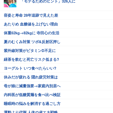
「モテるためのヒント」326人に
容姿と寿命 28年追跡で見えた差
あたりめ 血糖値を上げない理由
体重62kg→82kgに 寺田心の生活
夏のむくみ対策 ツボ&反射区押し
紫外線対策がビタミンD不足に
緑茶を飲むと死亡リスク低まる?
ヨーグルト いつ食べたらいい?
休みだが疲れる 隠れ疲労対策は
母が娘に減量強要→家庭内別居へ
内科医が低糖質麺を食べ比べ検証
睡眠時の悩みを解消する過ごし方
運動より代謝 人体の省エネ戦略