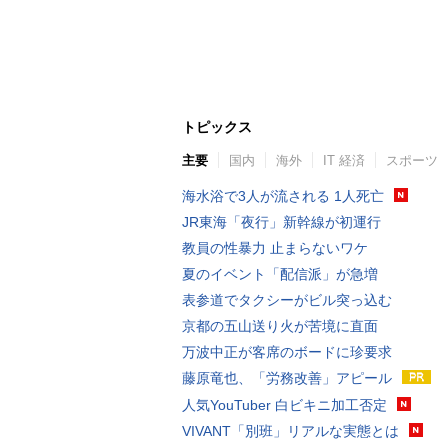
トピックス
主要
国内
海外
IT 経済
スポーツ
海水浴で3人が流される 1人死亡
JR東海「夜行」新幹線が初運行
教員の性暴力 止まらないワケ
夏のイベント「配信派」が急増
表参道でタクシーがビル突っ込む
京都の五山送り火が苦境に直面
万波中正が客席のボードに珍要求
藤原竜也、「労務改善」アピール
人気YouTuber 白ビキニ加工否定
VIVANT「別班」リアルな実態とは