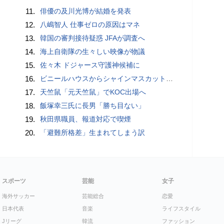
11.
俳優の及川光博が結婚を発表
12.
八嶋智人 仕事ゼロの原因はマネ
13.
韓国の審判接待疑惑 JFAが調査へ
14.
海上自衛隊の生々しい映像が物議
15.
佐々木 ドジャース守護神候補に
16.
ビニールハウスからシャインマスカット約200房を盗んだ疑い ネットで販売か 無職の男（42）逮捕 岡山県警
17.
天竺鼠「元天竺鼠」でKOC出場へ
18.
飯塚幸三氏に長男「勝ち目ない」
19.
秋田県職員、報道対応で喫煙
20.
「避難所格差」生まれてしまう訳
スポーツ
芸能
女子
海外サッカー
芸能総合
恋愛
日本代表
音楽
ライフスタイル
Jリーグ
韓流
ファッション