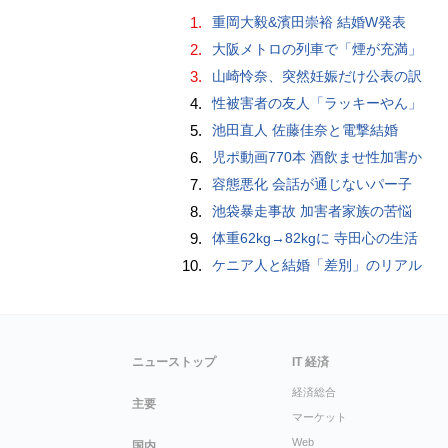
1.
重岡大毅&濱田崇裕 結婚W発表
2.
大阪メトロの列車で「煙が充満」
3.
山崎怜奈、突然妊娠だけ公表の訳
4.
性被害者の友人「ラッキーやん」
5.
池田直人 佐藤佳奈と電撃結婚
6.
児ポ動画770本 酒飲ませ性加害か
7.
容態悪化 会話が通じないパー子
8.
池袋暴走事故 加害者家族の苦悩
9.
体重62kg→82kgに 寺田心の生活
10.
ケニア人と結婚「差別」のリアル
ニューストップ
IT 経済
経済総合
主要
マーケット
Web
国内