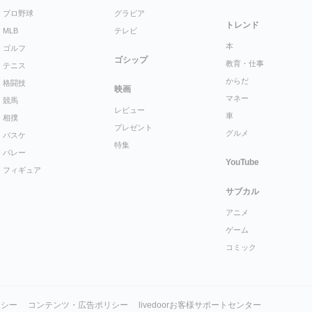
プロ野球
グラビア
トレンド
MLB
テレビ
本
ゴルフ
ゴシップ
教育・仕事
テニス
からだ
格闘技
映画
マネー
競馬
レビュー
車
相撲
プレゼント
グルメ
バスケ
特集
バレー
YouTube
フィギュア
サブカル
アニメ
ゲーム
コミック
リシー
コンテンツ・広告ポリシー
livedoorお客様サポートセンター