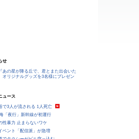
らせ
『あの星が降る丘で、君とまた出会いた
』オリジナルグッズを3名様にプレゼン
ニュース
浴で3人が流される 1人死亡
東海「夜行」新幹線が初運行
の性暴力 止まらないワケ
イベント「配信派」が急増
道でタクシーがビル突っ込む