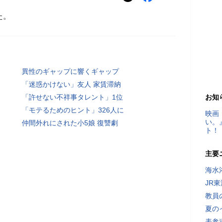
た。
異性のギャップに響くギャップ
「迷惑かけない」友人 家賃滞納
「許せない不祥事タレント」1位
お知
「モテるためのヒント」326人に
映画
い。
仲間外れにされた小5娘 復讐劇
ト！
主要
海水
JR
教員
夏の
表参