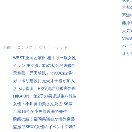
京都
万波
藤原
人気Y
VI
パー
芸能
ゴシップ
女子
トレンド
オリ
WEST.重岡と濱田 相手は一般女性
イラン モジタバ師の初公開映像?
天竺鼠「元天竺鼠」でKOC出場へ
ガッポリ建設に元天才子役が加入
さらば森田、FX投資詐欺被害告白
HIKAKIN、第2子の男児誕生を報告
女優・小川眞由美さん死去 86歳
台風16号が小笠原近海で発生
醜態の続く福岡県議会が海外豪遊
盗撮でSEXY女優のイベント中断?