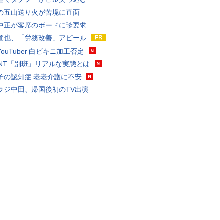
の五山送り火が苦境に直面
中正が客席のボードに珍要求
竜也、「労務改善」アピール
ouTuber 白ビキニ加工否定
VANT「別班」リアルな実態とは
子の認知症 老老介護に不安
ラジ中田、帰国後初のTV出演