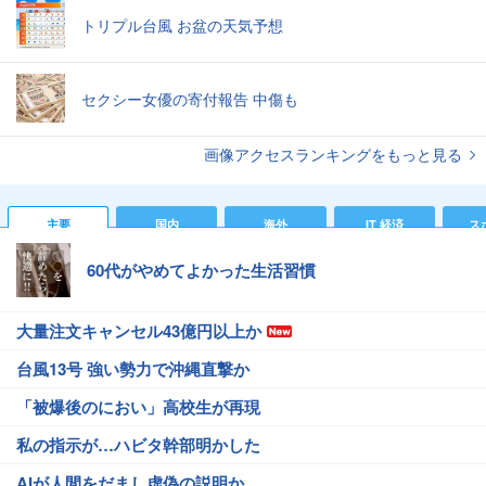
トリプル台風 お盆の天気予想
セクシー女優の寄付報告 中傷も
画像アクセスランキングをもっと見る
主要
国内
海外
IT 経済
ス
60代がやめてよかった生活習慣
大量注文キャンセル43億円以上か
台風13号 強い勢力で沖縄直撃か
「被爆後のにおい」高校生が再現
私の指示が…ハビタ幹部明かした
AIが人間をだまし虚偽の説明か