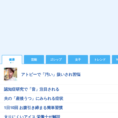
健康
芸能
ゴシップ
女子
トレンド
Y
アトピーで「汚い」扱いされ苦悩
認知症研究で「音」注目される
夫の「産後うつ」にみられる症状
1日10回 お腹引き締まる簡単習慣
太りにくいアイス 栄養士が解説