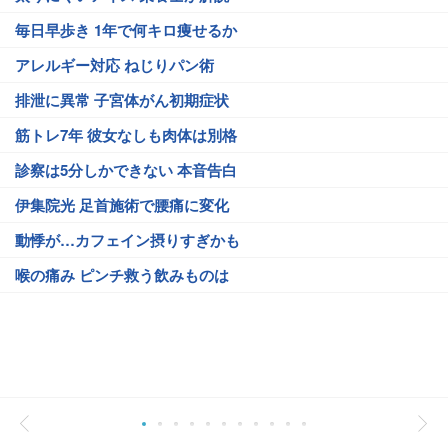
毎日早歩き 1年で何キロ痩せるか
アレルギー対応 ねじりパン術
排泄に異常 子宮体がん初期症状
筋トレ7年 彼女なしも肉体は別格
診察は5分しかできない 本音告白
伊集院光 足首施術で腰痛に変化
動悸が…カフェイン摂りすぎかも
喉の痛み ピンチ救う飲みものは