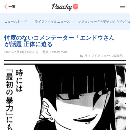
Peachy
一覧
>
>
シフォンケーキが好きだから子ども
ニューストップ
ライフスタイルニュース
忖度のないコメンテーター「エンドウさん」
が話題 正体に迫る
2026年5月13日 5時30分
写真：Walkerplus
by ライブドアニュース編集部