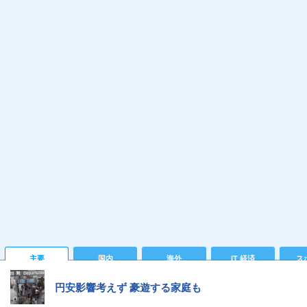
主要
国内
海外
IT 経済
ス
円安影響考えず 豪遊する家庭も