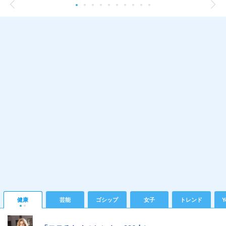
健康
芸能
ゴシップ
女子
トレンド
Y