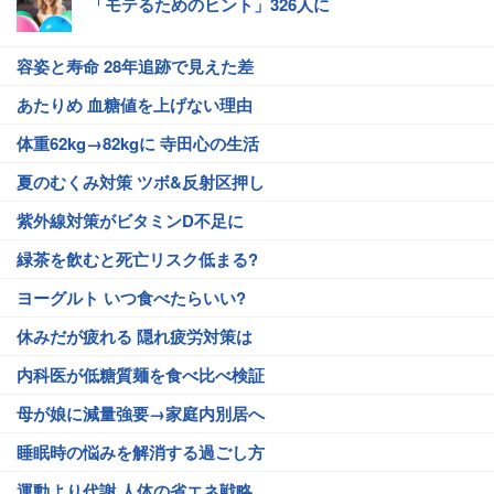
「モテるためのヒント」326人に
容姿と寿命 28年追跡で見えた差
あたりめ 血糖値を上げない理由
体重62kg→82kgに 寺田心の生活
夏のむくみ対策 ツボ&反射区押し
紫外線対策がビタミンD不足に
緑茶を飲むと死亡リスク低まる?
ヨーグルト いつ食べたらいい?
休みだが疲れる 隠れ疲労対策は
内科医が低糖質麺を食べ比べ検証
母が娘に減量強要→家庭内別居へ
睡眠時の悩みを解消する過ごし方
運動より代謝 人体の省エネ戦略