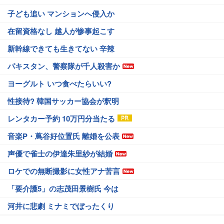
子ども追い マンションへ侵入か
在留資格なし 越人が惨事起こす
新幹線できても生きてない 辛辣
パキスタン、警察隊が千人殺害か
ヨーグルト いつ食べたらいい?
性接待? 韓国サッカー協会が釈明
レンタカー予約 10万円分当たる
音楽P・蔦谷好位置氏 離婚を公表
声優で雀士の伊達朱里紗が結婚
ロケでの無断撮影に女性アナ苦言
「要介護5」の志茂田景樹氏 今は
河井に悲劇 ミナミでぼったくり