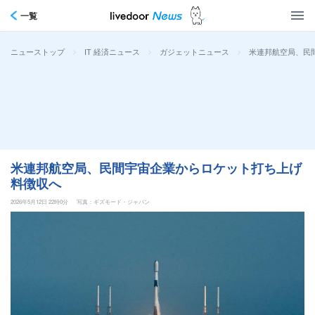
一覧
>
>
>
米連邦航空局、民
ニューストップ
IT 経済ニュース
ガジェットニュース
米連邦航空局、民間宇宙企業からロケット打ち上げ
料徴収へ
2026年5月12日 22時0分
写真：ギズモード・ジャパン