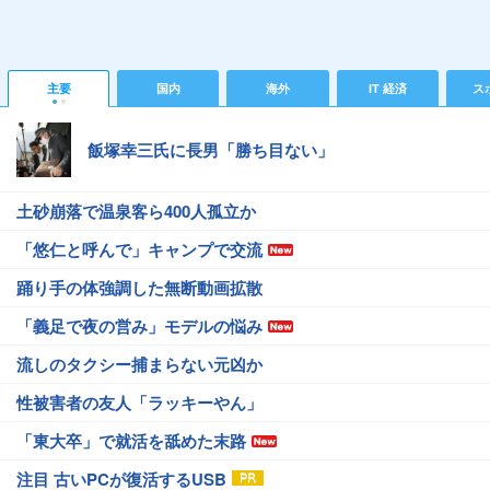
主要
国内
海外
IT 経済
ス
飯塚幸三氏に長男「勝ち目ない」
土砂崩落で温泉客ら400人孤立か
「悠仁と呼んで」キャンプで交流
踊り手の体強調した無断動画拡散
「義足で夜の営み」モデルの悩み
流しのタクシー捕まらない元凶か
性被害者の友人「ラッキーやん」
「東大卒」で就活を舐めた末路
注目 古いPCが復活するUSB