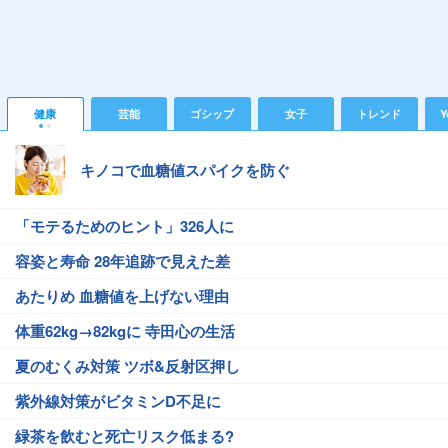
健康
芸能
ゴシップ
女子
トレンド
Y
キノコで血糖値スパイクを防ぐ
「モテるためのヒント」326人に
容姿と寿命 28年追跡で見えた差
あたりめ 血糖値を上げない理由
体重62kg→82kgに 寺田心の生活
夏のむくみ対策 ツボ&反射区押し
紫外線対策がビタミンD不足に
緑茶を飲むと死亡リスク低まる?