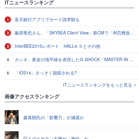
ITニュースランキング
楽天銀行アプリでカード請求額も
1
藤原竜也さん、「SKYSEA Client View」新CMで「AI労務改善」をアピール 働き方をAIが分析したら「すぐに休んで」と言われる？
2
InterBEE2015レポート HALL4-５とその他
3
カシオ、黄金の地平線を表現したG-SHOCK「MASTER IN HORIZON GOLD」3モデル
4
「iOS14」さっそく脱獄される?
5
ITニュースランキングをもっと見る
画像アクセスランキング
森喜朗氏の「影響力」が減退か
巨人のベテラン左腕が「密会」か