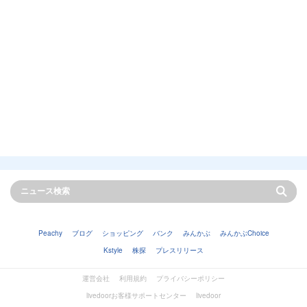
Peachy
ブログ
ショッピング
バンク
みんかぶ
みんかぶChoice
Kstyle
株探
プレスリリース
運営会社
利用規約
プライバシーポリシー
livedoorお客様サポートセンター
livedoor