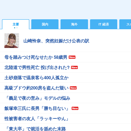
主要
国内
海外
IT 経済
ス
山崎怜奈、突然妊娠だけ公表の訳
母を踏みつけ死なせたか 58歳男
北陸道で男性死亡 投げ出された?
土砂崩落で温泉客ら400人孤立か
高級ブドウ約200房を盗んだ疑い
「義足で夜の営み」モデルの悩み
飯塚幸三氏に長男「勝ち目ない」
性被害者の友人「ラッキーやん」
「東大卒」で就活を舐めた末路