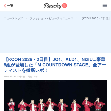
Peachy
一覧
>
>
【KCON 2026・2日目
ニューストップ
ファッション・ビューティニュース
【KCON 2026・2日目】JO1、ALD1、NiziU...豪華
8組が登場した「M COUNTDOWN STAGE」全アー
ティストを徹底レポ！
2026年5月12日 20時30分
写真：Ray