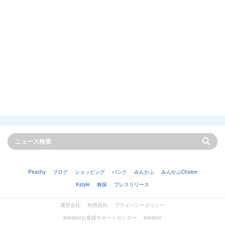
Peachy
ブログ
ショッピング
バンク
みんかぶ
みんかぶChoice
Kstyle
株探
プレスリリース
運営会社
利用規約
プライバシーポリシー
livedoorお客様サポートセンター
livedoor