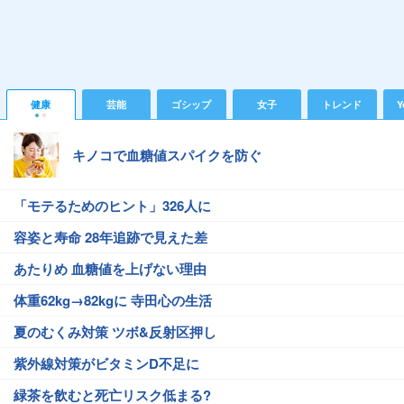
健康
芸能
ゴシップ
女子
トレンド
Y
キノコで血糖値スパイクを防ぐ
「モテるためのヒント」326人に
容姿と寿命 28年追跡で見えた差
あたりめ 血糖値を上げない理由
体重62kg→82kgに 寺田心の生活
夏のむくみ対策 ツボ&反射区押し
紫外線対策がビタミンD不足に
緑茶を飲むと死亡リスク低まる?