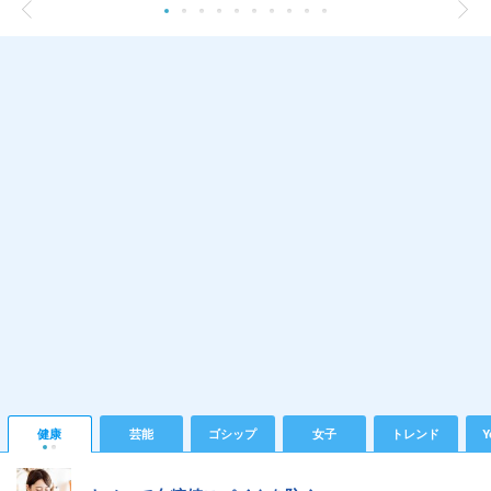
健康
芸能
ゴシップ
女子
トレンド
Y