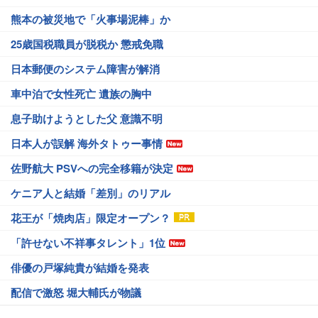
熊本の被災地で「火事場泥棒」か
25歳国税職員が脱税か 懲戒免職
日本郵便のシステム障害が解消
車中泊で女性死亡 遺族の胸中
息子助けようとした父 意識不明
日本人が誤解 海外タトゥー事情
佐野航大 PSVへの完全移籍が決定
ケニア人と結婚「差別」のリアル
花王が「焼肉店」限定オープン？
「許せない不祥事タレント」1位
俳優の戸塚純貴が結婚を発表
配信で激怒 堀大輔氏が物議