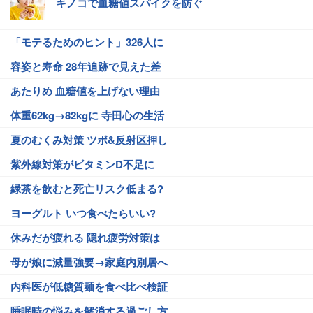
キノコで血糖値スパイクを防ぐ
「モテるためのヒント」326人に
容姿と寿命 28年追跡で見えた差
あたりめ 血糖値を上げない理由
体重62kg→82kgに 寺田心の生活
夏のむくみ対策 ツボ&反射区押し
紫外線対策がビタミンD不足に
緑茶を飲むと死亡リスク低まる?
ヨーグルト いつ食べたらいい?
休みだが疲れる 隠れ疲労対策は
母が娘に減量強要→家庭内別居へ
内科医が低糖質麺を食べ比べ検証
睡眠時の悩みを解消する過ごし方