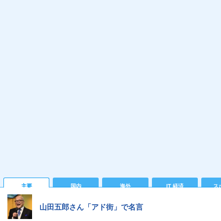
主要
国内
海外
IT 経済
ス
山田五郎さん「アド街」で名言