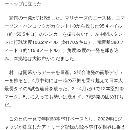
ートップに立った。
驚愕の一発が飛び出した。マリナーズのエース格、エマ
ーソン・ハンコックがカウント1-0から投じた95.4マイル
（約153.5キロ）のシンカーを振り抜いた。左中間スタン
ドに打球速度106.2マイル（約170.9キロ）、飛距離380フ
ィート（約115.8メートル）、角度32度の一発を叩き込
み、本拠地は大歓声がこだました。
村上は開幕からアーチを量産。3試合連発の衝撃デビュ
ーを飾ると、4月中旬には一時の不振を乗り越えて日本人
最長タイの5試合連発を放った。3・4月だけで12本塁打を
マーク。5月に入っても勢いは衰えず、7戦3発の固め打ち
だ。
この日の一発で年間63本塁打ペースとし、2022年にジ
ャッジが樹立したア・リーグ記録の62本塁打を視界に捉え