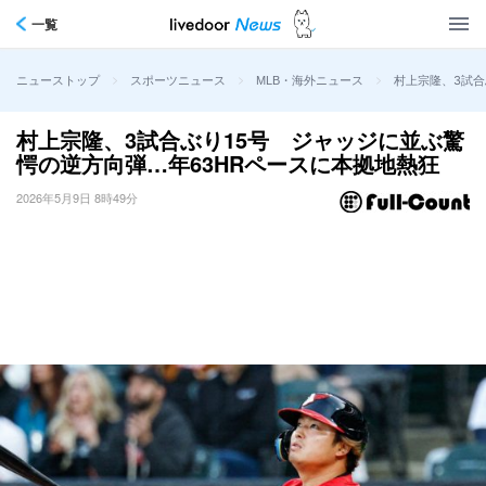
一覧
>
>
>
村上宗隆、3試合
ニューストップ
スポーツニュース
MLB・海外ニュース
村上宗隆、3試合ぶり15号 ジャッジに並ぶ驚
愕の逆方向弾…年63HRペースに本拠地熱狂
2026年5月9日 8時49分