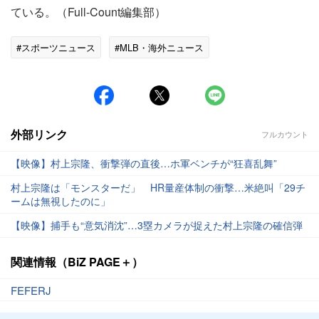
ている。（Full-Count編集部）
#スポーツニュース
#MLB・海外ニュース
外部リンク
フルカウント
【映像】村上宗隆、衝撃弾の直後…ホ軍ベンチが“狂喜乱舞”
村上宗隆は「モンスターだ」 HR量産体制の衝撃…米絶叫「29チ
ームは無視したのに」
【映像】捕手も“意気消沈”…3塁カメラが捉えた村上宗隆の確信弾
関連情報（BiZ PAGE＋）
FEFERJ