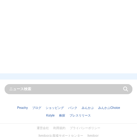
Peachy
ブログ
ショッピング
バンク
みんかぶ
みんかぶChoice
Kstyle
株探
プレスリリース
運営会社
利用規約
プライバシーポリシー
livedoorお客様サポートセンター
livedoor