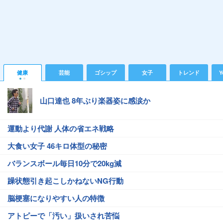
健康
芸能
ゴシップ
女子
トレンド
Y
山口達也 8年ぶり楽器姿に感涙か
運動より代謝 人体の省エネ戦略
大食い女子 46キロ体型の秘密
バランスボール毎日10分で20kg減
躁状態引き起こしかねないNG行動
脳梗塞になりやすい人の特徴
アトピーで「汚い」扱いされ苦悩