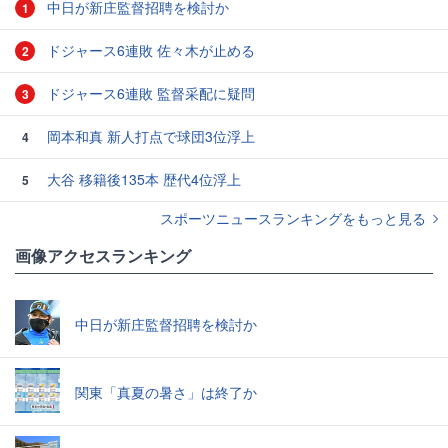
中日が新庄監督招聘を検討か
1
ドジャース6連敗 佐々木が止める
2
ドジャース6連敗 監督采配に疑問
3
岡本和真 新人打点で球団3位浮上
4
大谷 移籍後135本 歴代4位浮上
5
スポーツニュースランキングをもっと見る
画像アクセスランキング
中日が新庄監督招聘を検討か
関東「真夏の暑さ」は終了か