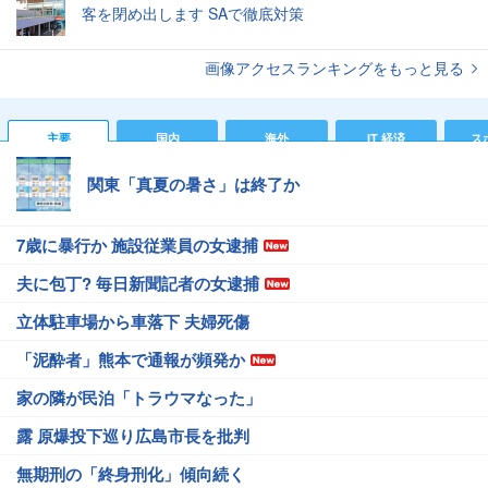
客を閉め出します SAで徹底対策
画像アクセスランキングをもっと見る
主要
国内
海外
IT 経済
ス
関東「真夏の暑さ」は終了か
7歳に暴行か 施設従業員の女逮捕
夫に包丁? 毎日新聞記者の女逮捕
立体駐車場から車落下 夫婦死傷
「泥酔者」熊本で通報が頻発か
家の隣が民泊「トラウマなった」
露 原爆投下巡り広島市長を批判
無期刑の「終身刑化」傾向続く