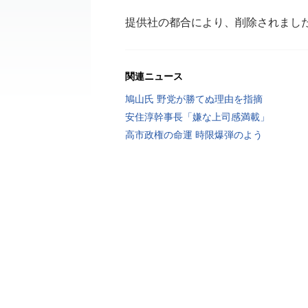
提供社の都合により、削除されまし
関連ニュース
鳩山氏 野党が勝てぬ理由を指摘
安住淳幹事長「嫌な上司感満載」
高市政権の命運 時限爆弾のよう