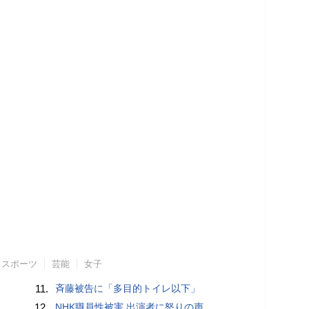
スポーツ
芸能
女子
11.
斉藤被告に「多目的トイレ以下」
12.
NHK職員性被害 出演者に怒りの声