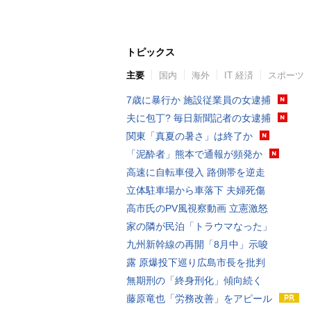
トピックス
主要
国内
海外
IT 経済
スポーツ
7歳に暴行か 施設従業員の女逮捕
夫に包丁? 毎日新聞記者の女逮捕
関東「真夏の暑さ」は終了か
「泥酔者」熊本で通報が頻発か
高速に自転車侵入 路側帯を逆走
立体駐車場から車落下 夫婦死傷
高市氏のPV風視察動画 立憲激怒
家の隣が民泊「トラウマなった」
九州新幹線の再開「8月中」示唆
露 原爆投下巡り広島市長を批判
無期刑の「終身刑化」傾向続く
藤原竜也「労務改善」をアピール