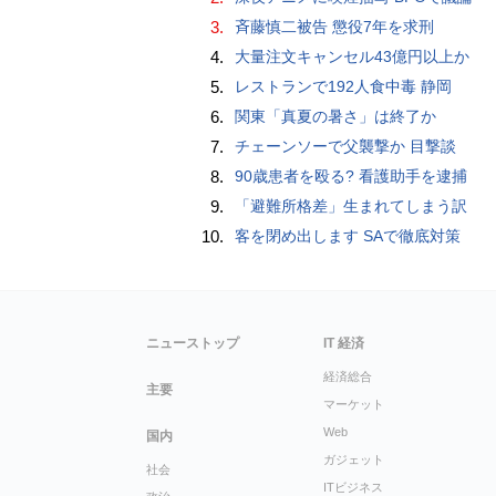
3.
斉藤慎二被告 懲役7年を求刑
4.
大量注文キャンセル43億円以上か
5.
レストランで192人食中毒 静岡
6.
関東「真夏の暑さ」は終了か
7.
チェーンソーで父襲撃か 目撃談
8.
90歳患者を殴る? 看護助手を逮捕
9.
「避難所格差」生まれてしまう訳
10.
客を閉め出します SAで徹底対策
ニューストップ
IT 経済
経済総合
主要
マーケット
Web
国内
ガジェット
社会
ITビジネス