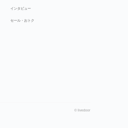
インタビュー
セール・おトク
©
livedoor