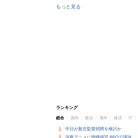
もっと見る
ランキング
総合
国内
政治
海外
経済
IT
1.
中日が新庄監督招聘を検討か
2.
深夜アニメに喫煙描写 BPOで議論