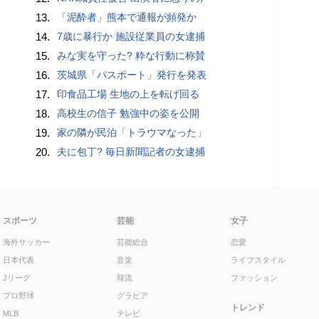
13.
「泥酔者」熊本で通報が頻発か
14.
7歳に暴行か 施設従業員の女逮捕
15.
みな実を守った? 粋な行動に称賛
16.
茨城県「パスポート」発行を発表
17.
印食品工場 生地の上を転げ回る
18.
高校生の信子 勉強中の姿を公開
19.
家の隣が民泊「トラウマなった」
20.
夫に包丁? 毎日新聞記者の女逮捕
スポーツ
芸能
女子
海外サッカー
芸能総合
恋愛
日本代表
音楽
ライフスタイル
Jリーグ
韓流
ファッション
プロ野球
グラビア
トレンド
MLB
テレビ