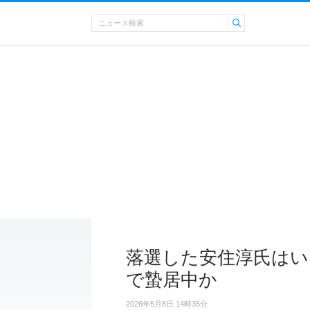
落選した安住淳氏はい
で蟄居中か
2026年5月8日 14時35分