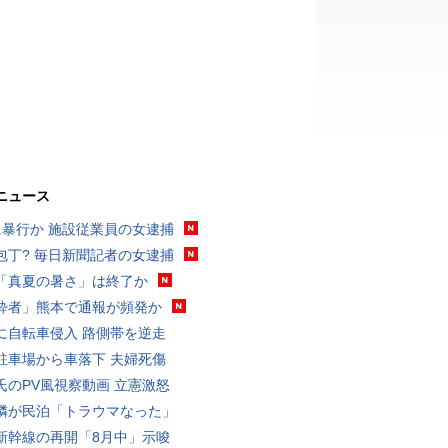
ニュース
に暴行か 施設従業員の女逮捕
包丁? 毎日新聞記者の女逮捕
「真夏の暑さ」は終了か
酔者」熊本で通報が頻発か
に自転車侵入 路側帯を逆走
駐車場から車落下 夫婦死傷
氏のPV風視察動画 立憲激怒
隣が民泊「トラウマなった」
新幹線の再開「8月中」示唆