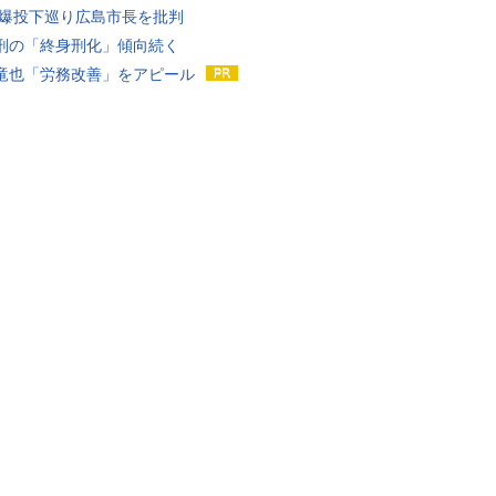
原爆投下巡り広島市長を批判
刑の「終身刑化」傾向続く
竜也「労務改善」をアピール