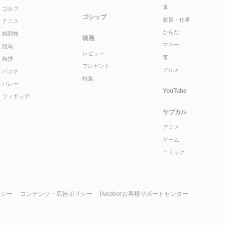
本
ゴルフ
ゴシップ
教育・仕事
テニス
からだ
格闘技
映画
マネー
競馬
レビュー
車
相撲
プレゼント
グルメ
バスケ
特集
バレー
YouTube
フィギュア
サブカル
アニメ
ゲーム
コミック
リシー
コンテンツ・広告ポリシー
livedoorお客様サポートセンター