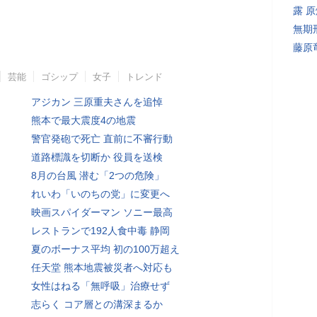
露 
無期
藤原
芸能
ゴシップ
女子
トレンド
アジカン 三原重夫さんを追悼
熊本で最大震度4の地震
警官発砲で死亡 直前に不審行動
道路標識を切断か 役員を送検
8月の台風 潜む「2つの危険」
れいわ「いのちの党」に変更へ
映画スパイダーマン ソニー最高
レストランで192人食中毒 静岡
夏のボーナス平均 初の100万超え
任天堂 熊本地震被災者へ対応も
女性はねる「無呼吸」治療せず
志らく コア層との溝深まるか