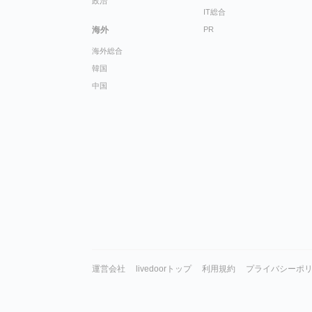
政治
IT総合
海外
PR
海外総合
韓国
中国
運営会社
livedoorトップ
利用規約
プライバシーポ