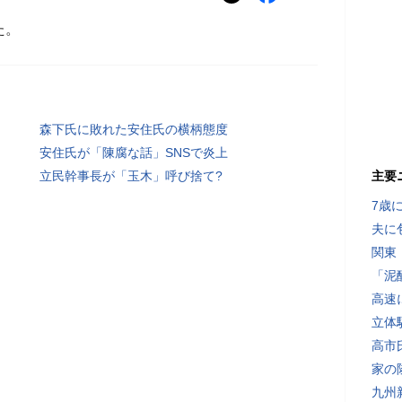
た。
森下氏に敗れた安住氏の横柄態度
安住氏が「陳腐な話」SNSで炎上
立民幹事長が「玉木」呼び捨て?
主要
7歳
夫に
関東
「泥
高速
立体
高市
家の
九州