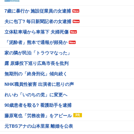
7歳に暴行か 施設従業員の女逮捕
夫に包丁? 毎日新聞記者の女逮捕
立体駐車場から車落下 夫婦死傷
「泥酔者」熊本で通報が頻発か
家の隣が民泊「トラウマなった」
露 原爆投下巡り広島市長を批判
無期刑の「終身刑化」傾向続く
NHK職員性被害 出演者に怒りの声
れいわ「いのちの党」に変更へ
90歳患者を殴る? 看護助手を逮捕
藤原竜也「労務改善」をアピール
元TBSアナの山本里菜 離婚を公表