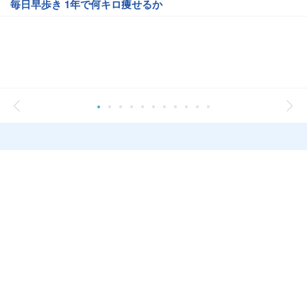
毎日早歩き 1年で何キロ痩せるか