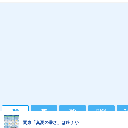
主要
国内
海外
IT 経済
ス
関東「真夏の暑さ」は終了か