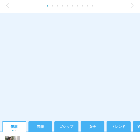
健康
芸能
ゴシップ
女子
トレンド
Y