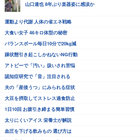
山口達也 8年ぶり楽器姿に感涙か
運動より代謝 人体の省エネ戦略
大食い女子 46キロ体型の秘密
バランスボール毎日10分で20kg減
躁状態引き起こしかねないNG行動
アトピーで「汚い」扱いされ苦悩
認知症研究で「音」注目される
夫の「産後うつ」にみられる症状
大豆を摂取してストレス過食防止
1日10回 お腹引き締まる簡単習慣
太りにくいアイス 栄養士が解説
血圧を下げる飲みもの 選び方は