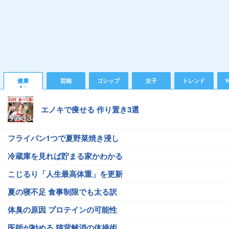
健康
芸能
ゴシップ
女子
トレンド
Y
エノキで痩せる 作り置き3選
フライパン1つで夏野菜焼き浸し
冷蔵庫を見れば貯まる家かわかる
こじるり「人生最高体重」を更新
夏の寝不足 食事制限でも太る訳
体臭の原因 プロテインの可能性
医師が勧める 猫背解消の体操術