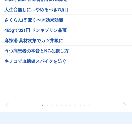
人生台無しに…やめるべき7項目
さくらんぼ 驚くべき効果効能
465gで321円 ドンキプリン品薄
麻辣湯 具材次第でカツ丼級に
うつ病患者の本音とNGな接し方
キノコで血糖値スパイクを防ぐ