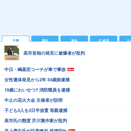
主要
国内
海外
IT 経済
ス
高市首相の発言に被爆者が批判
中日・嶋基宏コーチが車で事故
女性遺体発見から2年 54歳娘逮捕
19歳にわいせつ? 消防職員を逮捕
中止の花火大会 主催者が説明
子ども3人を2日半放置 母親逮捕
高市氏の態度 芥川賞作家が批判
井上康生氏が注意喚起 規律守れ