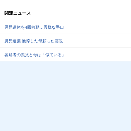
関連ニュース
男児遺体を4回移動…異様な手口
男児遺棄 憔悴した母頼った霊視
容疑者の義父と母は「似ている」