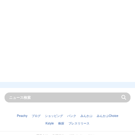
Peachy
ブログ
ショッピング
バンク
みんかぶ
みんかぶChoice
Kstyle
株探
プレスリリース