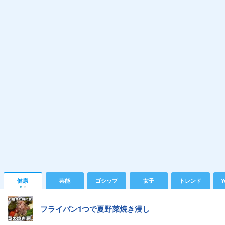
健康
芸能
ゴシップ
女子
トレンド
Y
フライパン1つで夏野菜焼き浸し