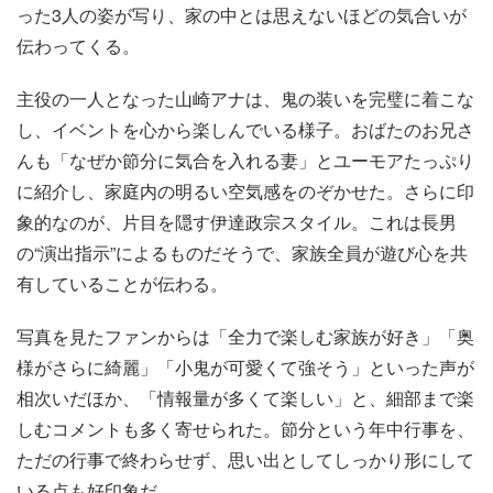
った3人の姿が写り、家の中とは思えないほどの気合いが
伝わってくる。
主役の一人となった山崎アナは、鬼の装いを完璧に着こな
し、イベントを心から楽しんでいる様子。おばたのお兄さ
んも「なぜか節分に気合を入れる妻」とユーモアたっぷり
に紹介し、家庭内の明るい空気感をのぞかせた。さらに印
象的なのが、片目を隠す伊達政宗スタイル。これは長男
の“演出指示”によるものだそうで、家族全員が遊び心を共
有していることが伝わる。
写真を見たファンからは「全力で楽しむ家族が好き」「奥
様がさらに綺麗」「小鬼が可愛くて強そう」といった声が
相次いだほか、「情報量が多くて楽しい」と、細部まで楽
しむコメントも多く寄せられた。節分という年中行事を、
ただの行事で終わらせず、思い出としてしっかり形にして
いる点も好印象だ。