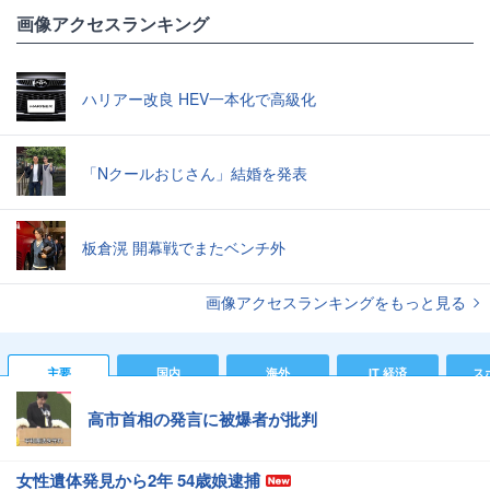
画像アクセスランキング
ハリアー改良 HEV一本化で高級化
「Nクールおじさん」結婚を発表
板倉滉 開幕戦でまたベンチ外
画像アクセスランキングをもっと見る
主要
国内
海外
IT 経済
ス
高市首相の発言に被爆者が批判
女性遺体発見から2年 54歳娘逮捕