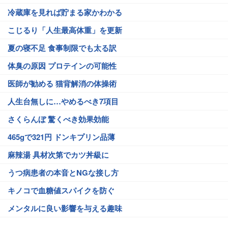
冷蔵庫を見れば貯まる家かわかる
こじるり「人生最高体重」を更新
夏の寝不足 食事制限でも太る訳
体臭の原因 プロテインの可能性
医師が勧める 猫背解消の体操術
人生台無しに…やめるべき7項目
さくらんぼ 驚くべき効果効能
465gで321円 ドンキプリン品薄
麻辣湯 具材次第でカツ丼級に
うつ病患者の本音とNGな接し方
キノコで血糖値スパイクを防ぐ
メンタルに良い影響を与える趣味