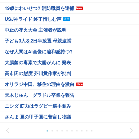
19歳にわいせつ? 消防職員を逮捕
USJ神ライド 終了惜しむ声
中止の花火大会 主催者が説明
子ども3人を2日半放置 母親逮捕
なぜ人間はAI画像に違和感持つ?
大腸菌の毒素で大腸がんに 発表
高市氏の態度 芥川賞作家が批判
オリラジ中田、移住の理由を激白
天木じゅん グラドル卒業を報告
ニシダ 筋力はラグビー選手並み
さんま 夏の甲子園に苦言し物議