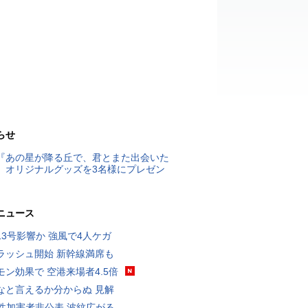
らせ
『あの星が降る丘で、君とまた出会いた
』オリジナルグッズを3名様にプレゼン
ニュース
13号影響か 強風で4人ケガ
ラッシュ開始 新幹線満席も
モン効果で 空港来場者4.5倍
なと言えるか分からぬ 見解
K性加害者非公表 波紋広がる