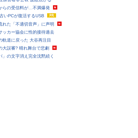
からの受信料が…不満爆発
 古いPCが復活するUSB
流れた「不適切音声」に声明
サッカー協会に性的接待過去
の軌道に戻った 大谷再注目
の大誤審? 晴れ舞台で悲劇
パ」の文字消え完全沈黙続く