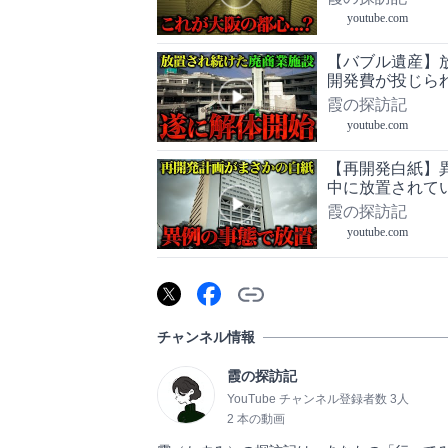
youtube.com
【バブル遺産
開発費が投じ
霞の探訪記
youtube.com
【再開発白紙】
中に放置されてい
霞の探訪記
youtube.com
チャンネル情報
霞の探訪記
YouTube チャンネル登録者数 3人
2 本の動画