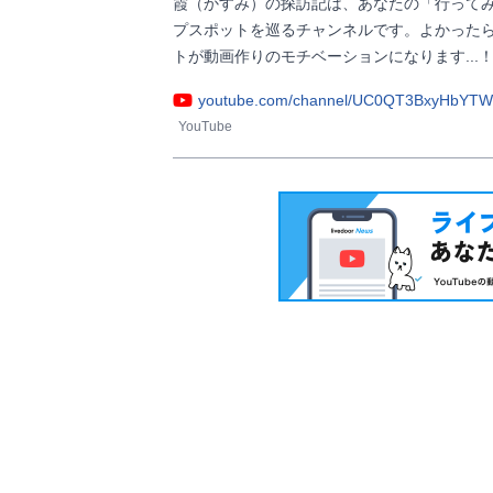
霞（かすみ）の探訪記は、あなたの「行って
プスポットを巡るチャンネルです。よかった
トが動画作りのモチベーションになります...！        
youtube.com/channel/UC0QT3BxyHbY
YouTube