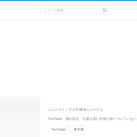
ニューストップ
IT 経済ニュース
>
>
YouTuber・霞が語る「立派な器に中身が追いついていない
YouTuber
東京都