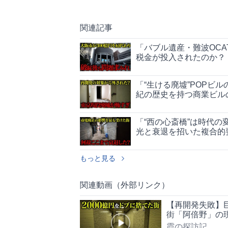
関連記事
「バブル遺産・難波OCA
税金が投入されたのか？
「“生ける廃墟”POPビ
紀の歴史を持つ商業ビル
「“西の心斎橋”は時代
光と衰退を招いた複合的
もっと見る
関連動画（外部リンク）
【再開発失敗】巨額
街「阿倍野」の
霞の探訪記