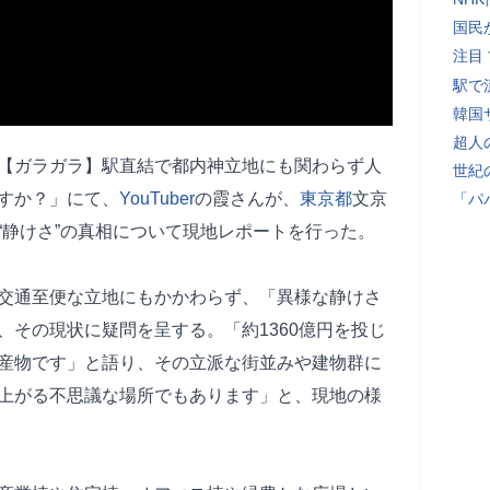
国民
注目
駅で
韓国
超人
る「【ガラガラ】駅直結で都内神立地にも関わらず人
世紀
すか？」にて、
YouTuber
の霞さんが、
東京都
文京
「パ
“静けさ”の真相について現地レポートを行った。
交通至便な立地にもかかわらず、「異様な静けさ
、その現状に疑問を呈する。「約1360億円を投じ
産物です」と語り、その立派な街並みや建物群に
上がる不思議な場所でもあります」と、現地の様