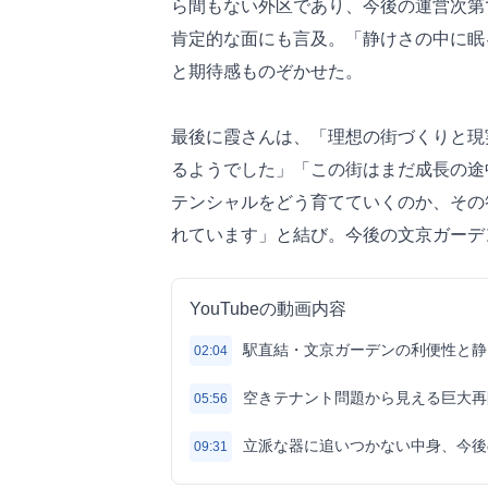
ら間もない外区であり、今後の運営次第
肯定的な面にも言及。「静けさの中に眠
と期待感ものぞかせた。
最後に霞さんは、「理想の街づくりと現
るようでした」「この街はまだ成長の途
テンシャルをどう育てていくのか、その
れています」と結び。今後の文京ガーデ
YouTubeの動画内容
駅直結・文京ガーデンの利便性と静
02:04
空きテナント問題から見える巨大再
05:56
立派な器に追いつかない中身、今後
09:31