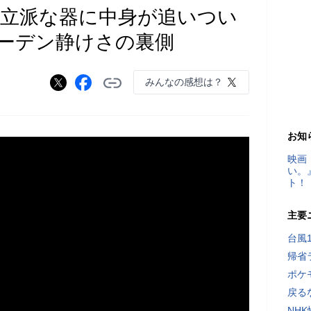
語る「立派な器に中身が追いつい
ーデン静けさの裏側
みんなの感想は？
お知
映画
い。
ト！
主要
台風
帰省
ポケ
戻る
NH