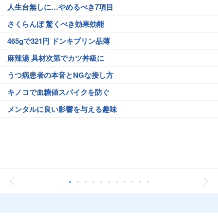
人生台無しに…やめるべき7項目
さくらんぼ 驚くべき効果効能
465gで321円 ドンキプリン品薄
麻辣湯 具材次第でカツ丼級に
うつ病患者の本音とNGな接し方
キノコで血糖値スパイクを防ぐ
メンタルに良い影響を与える趣味