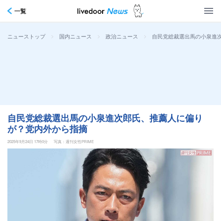
一覧
>
>
>
自民党総裁選出馬の小泉進
ニューストップ
国内ニュース
政治ニュース
自民党総裁選出馬の小泉進次郎氏、推薦人に偏り
が？党内外から指摘
2025年9月24日 17時0分
写真：週刊女性PRIME