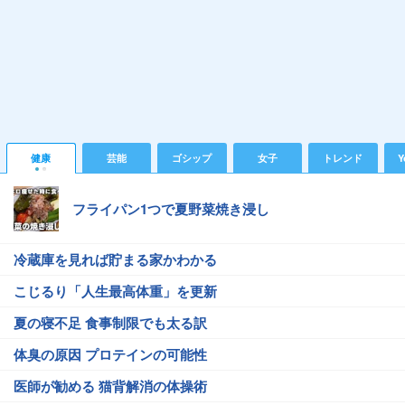
健康
芸能
ゴシップ
女子
トレンド
Y
フライパン1つで夏野菜焼き浸し
冷蔵庫を見れば貯まる家かわかる
こじるり「人生最高体重」を更新
夏の寝不足 食事制限でも太る訳
体臭の原因 プロテインの可能性
医師が勧める 猫背解消の体操術