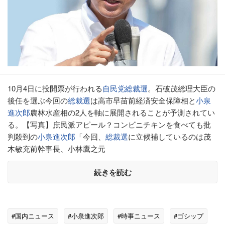
10月4日に投開票が行われる
自民党
総裁選
。石破茂総理大臣の
後任を選ぶ今回の
総裁選
は高市早苗前経済安全保障相と
小泉
進次郎
農林水産相の2人を軸に展開されることが予測されてい
る。【写真】庶民派アピール？コンビニチキンを食べても批
判殺到の
小泉進次郎
「今回、
総裁選
に立候補しているのは茂
木敏充前幹事長、小林鷹之元
続きを読む
#国内ニュース
#小泉進次郎
#時事ニュース
#ゴシップ