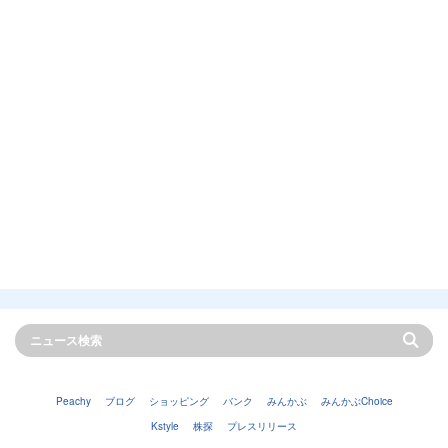
Peachy
ブログ
ショッピング
バンク
みんかぶ
みんかぶChoice
Kstyle
株探
プレスリリース