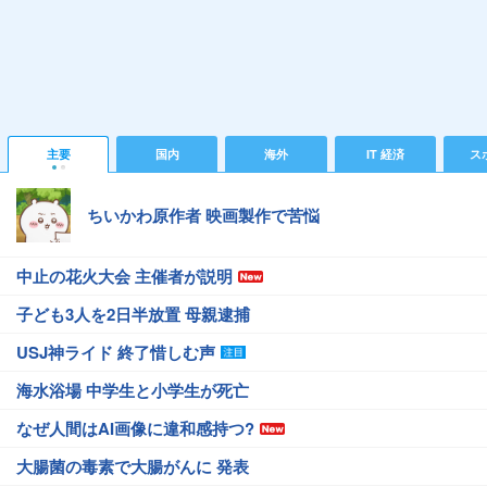
主要
国内
海外
IT 経済
ス
ちいかわ原作者 映画製作で苦悩
中止の花火大会 主催者が説明
子ども3人を2日半放置 母親逮捕
USJ神ライド 終了惜しむ声
海水浴場 中学生と小学生が死亡
なぜ人間はAI画像に違和感持つ?
大腸菌の毒素で大腸がんに 発表