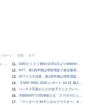
スポーツ
芸能
女子
言われる？
11.
GMOとくとくBBが10月1日よりWiMAXなど月額605円値上げ！全6種の重要変更を徹底解説
12.
NTT、第1四半期は増収増益で過去最高 IOWNや分散GPUの取り組みを説明
13.
NTTドコモ決算、第1四半期は増収増益 通信収入に底打ちの兆し、金融・AIを強化
14.
【 NRF APAC 2026 レポート Vol.4】購入の瞬間に眠る価値 Transaction Momentとリテールの次の成長戦略
15.
パンチラ写真からどの女子テニスプレーヤーのものなのか当てるクイズ「Tennis Upskirts」
16.
月額858円で20GB使える「スマホデビュープラン U15」ドコモが提供、ahamoも割引になる親子割も
17.
『マーターズ 4Kデジタルリマスター』オールナイト上映、鬼畜な併映作品が決定 全部観たら“生還証”をプレゼント［ホラー通信］