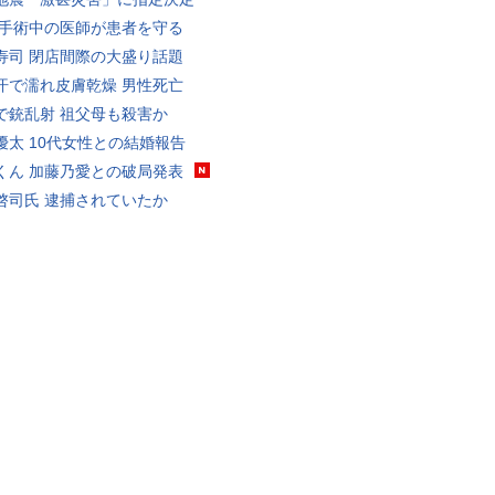
 手術中の医師が患者を守る
寿司 閉店間際の大盛り話題
汗で濡れ皮膚乾燥 男性死亡
で銃乱射 祖父母も殺害か
優太 10代女性との結婚報告
くん 加藤乃愛との破局発表
啓司氏 逮捕されていたか