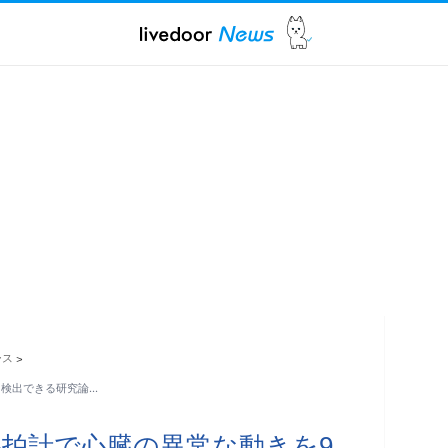
ース
>
％検出できる研究論…
拍計で心臓の異常な動きを9