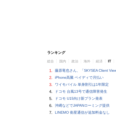
ランキング
総合
国内
政治
海外
経済
IT
1.
藤原竜也さん、「SKYSEA Client View」新CMで「AI労務改善」をアピール 働き方をAIが分析したら「すぐに休んで」と
2.
iPhone高騰 ペイディで月払い
3.
ワイモバイル 単身割引は1年限定
4.
ドコモ 台風13号で通信障害発生
5.
ドコモ U15向け新プラン発表
6.
沖縄などでJAPANローミング提供
7.
LINEMO 衛星通信が追加料金なし