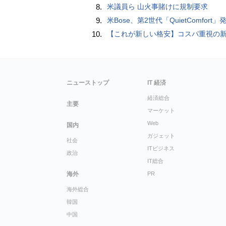
8.
米議員ら 山火事賭けに規制要求
9.
米Bose、第2世代「QuietComfort」発表 ノイキャン強化、メガネ着用時の低下
10.
【これが新しい格安】コスパ重視の新CPUを搭載した「 Beelink EQi Wildcat Lake Core 3 304」をレビューします。なんと10G LANも
ニューストップ
IT 経済
経済総合
主要
マーケット
Web
国内
ガジェット
社会
ITビジネス
政治
IT総合
海外
PR
海外総合
韓国
中国