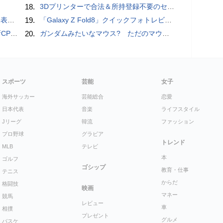
18.
3Dプリンターで合法＆所持登録不要のセミオートマチック銃を自作、発砲試験にも成功した猛者が登場
を抑制
19.
「Galaxy Z Fold8」クイックフォトレビュー
搭載していますよ
20.
ガンダムみたいなマウス? ただのマウスとは違うのだよ1944通りの形状に変更できる驚異のマウス
スポーツ
芸能
女子
海外サッカー
芸能総合
恋愛
日本代表
音楽
ライフスタイル
Jリーグ
韓流
ファッション
プロ野球
グラビア
トレンド
MLB
テレビ
本
ゴルフ
ゴシップ
教育・仕事
テニス
からだ
格闘技
映画
マネー
競馬
レビュー
車
相撲
プレゼント
グルメ
バスケ