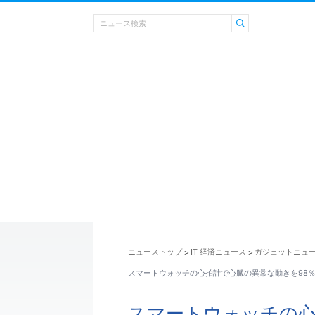
ニューストップ
IT 経済ニュース
ガジェットニュ
>
>
スマートウォッチの心拍計で心臓の異常な動きを98
スマートウォッチの心