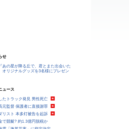
らせ
『あの星が降る丘で、君とまた出会いた
』オリジナルグッズを3名様にプレゼン
ニュース
したトラック発見 男性死亡
高元監督 保護者に直接謝罪
ダリスト 本多灯被告を起訴
金で競艇? 約1.3億円脱税か
地震「激甚災害」に指定決定