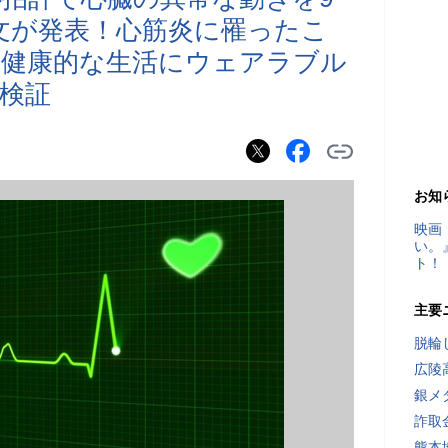
文が発表！心筋炎に罹ったこ
た健康的な生活にウェアラブル
検証
お知
映画
い。
ト！
主要
脱輪
広陵
銀メ
詐取
熊本