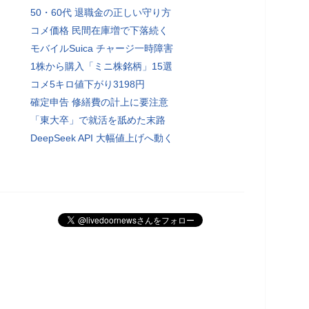
50・60代 退職金の正しい守り方
コメ価格 民間在庫増で下落続く
モバイルSuica チャージ一時障害
1株から購入「ミニ株銘柄」15選
コメ5キロ値下がり3198円
確定申告 修繕費の計上に要注意
「東大卒」で就活を舐めた末路
DeepSeek API 大幅値上げへ動く