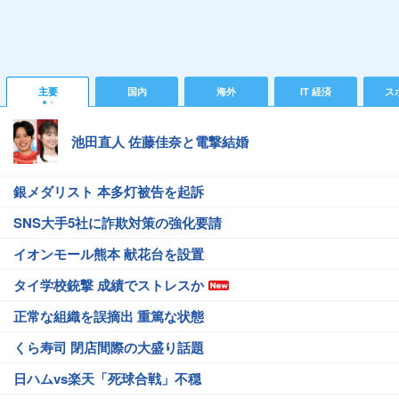
主要
国内
海外
IT 経済
ス
池田直人 佐藤佳奈と電撃結婚
銀メダリスト 本多灯被告を起訴
SNS大手5社に詐欺対策の強化要請
イオンモール熊本 献花台を設置
タイ学校銃撃 成績でストレスか
正常な組織を誤摘出 重篤な状態
くら寿司 閉店間際の大盛り話題
日ハムvs楽天「死球合戦」不穏