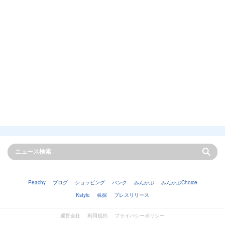
Peachy
ブログ
ショッピング
バンク
みんかぶ
みんかぶChoice
Kstyle
株探
プレスリリース
運営会社
利用規約
プライバシーポリシー