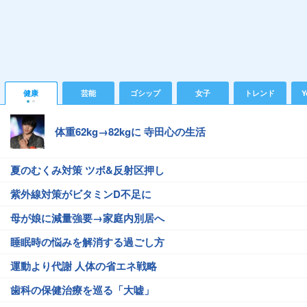
健康
芸能
ゴシップ
女子
トレンド
Y
体重62kg→82kgに 寺田心の生活
夏のむくみ対策 ツボ&反射区押し
紫外線対策がビタミンD不足に
母が娘に減量強要→家庭内別居へ
睡眠時の悩みを解消する過ごし方
運動より代謝 人体の省エネ戦略
歯科の保健治療を巡る「大嘘」