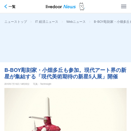
一覧
>
>
>
B-BOY彫刻家・小畑多
ニューストップ
IT 経済ニュース
Webニュース
B-BOY彫刻家・小畑多丘も参加。現代アート界の新
星が集結する「現代美術期待の新星5人展」開催
2010年7月16日 14時30分
写真：Techinsight