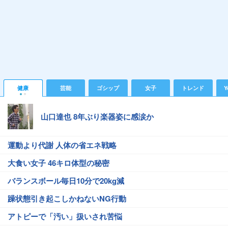
健康
芸能
ゴシップ
女子
トレンド
Y
山口達也 8年ぶり楽器姿に感涙か
運動より代謝 人体の省エネ戦略
大食い女子 46キロ体型の秘密
バランスボール毎日10分で20kg減
躁状態引き起こしかねないNG行動
アトピーで「汚い」扱いされ苦悩