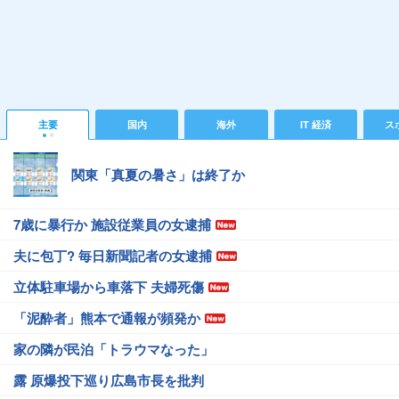
主要
国内
海外
IT 経済
ス
関東「真夏の暑さ」は終了か
7歳に暴行か 施設従業員の女逮捕
夫に包丁? 毎日新聞記者の女逮捕
立体駐車場から車落下 夫婦死傷
「泥酔者」熊本で通報が頻発か
家の隣が民泊「トラウマなった」
露 原爆投下巡り広島市長を批判