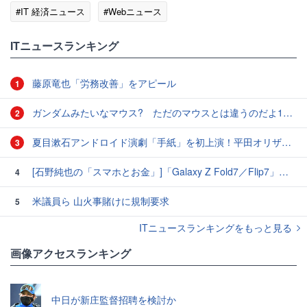
#IT 経済ニュース
#Webニュース
ITニュースランキング
藤原竜也「労務改善」をアピール
1
ガンダムみたいなマウス? ただのマウスとは違うのだよ1944通りの形状に変更できる驚異のマウス
2
夏目漱石アンドロイド演劇「手紙」を初上演！平田オリザ氏の作・演出、二松学舎大学で
3
[石野純也の「スマホとお金」]「Galaxy Z Fold7／Flip7」発表、注目したいソフトバンクの価格攻勢
4
米議員ら 山火事賭けに規制要求
5
ITニュースランキングをもっと見る
画像アクセスランキング
中日が新庄監督招聘を検討か