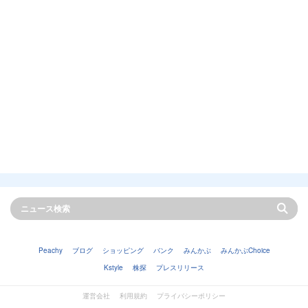
Peachy
ブログ
ショッピング
バンク
みんかぶ
みんかぶChoice
Kstyle
株探
プレスリリース
運営会社
利用規約
プライバシーポリシー