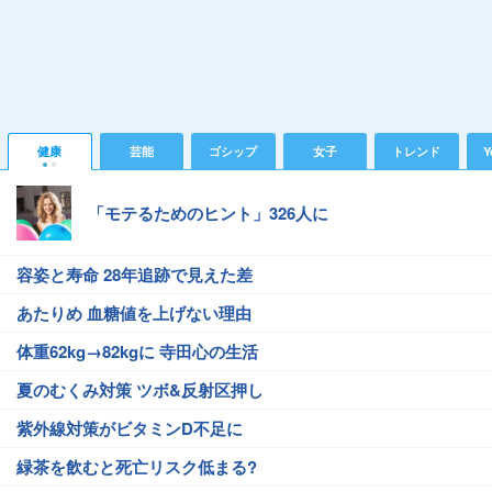
健康
芸能
ゴシップ
女子
トレンド
Y
「モテるためのヒント」326人に
容姿と寿命 28年追跡で見えた差
あたりめ 血糖値を上げない理由
体重62kg→82kgに 寺田心の生活
夏のむくみ対策 ツボ&反射区押し
紫外線対策がビタミンD不足に
緑茶を飲むと死亡リスク低まる?