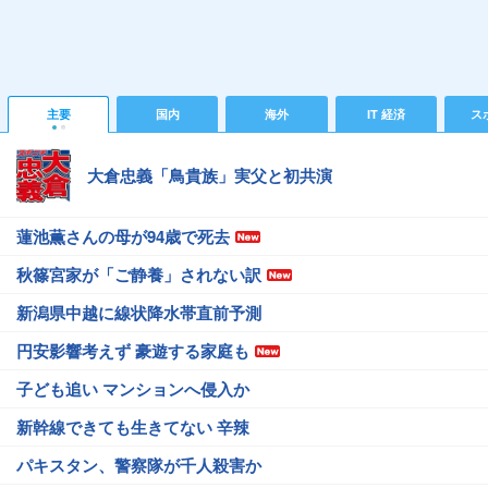
主要
国内
海外
IT 経済
ス
大倉忠義「鳥貴族」実父と初共演
蓮池薫さんの母が94歳で死去
秋篠宮家が「ご静養」されない訳
新潟県中越に線状降水帯直前予測
円安影響考えず 豪遊する家庭も
子ども追い マンションへ侵入か
新幹線できても生きてない 辛辣
パキスタン、警察隊が千人殺害か