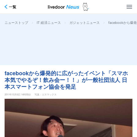
一覧
>
>
>
facebookか
ニューストップ
IT 経済ニュース
ガジェットニュース
facebookから爆発的に広がったイベント「スマホ
本気でやるぞ！飲み会ー！！」が一般社団法人 日
本スマートフォン協会を発足
2011年10月6日 14時55分
写真：エスマックス