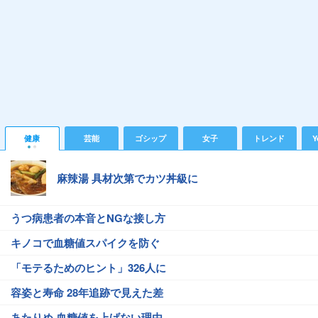
健康
芸能
ゴシップ
女子
トレンド
Y
麻辣湯 具材次第でカツ丼級に
うつ病患者の本音とNGな接し方
キノコで血糖値スパイクを防ぐ
「モテるためのヒント」326人に
容姿と寿命 28年追跡で見えた差
あたりめ 血糖値を上げない理由