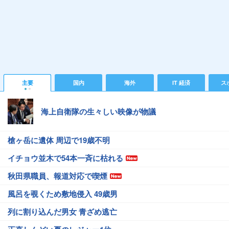
主要
国内
海外
IT 経済
ス
海上自衛隊の生々しい映像が物議
槍ヶ岳に遺体 周辺で19歳不明
イチョウ並木で54本一斉に枯れる
秋田県職員、報道対応で喫煙
風呂を覗くため敷地侵入 49歳男
列に割り込んだ男女 青ざめ逃亡