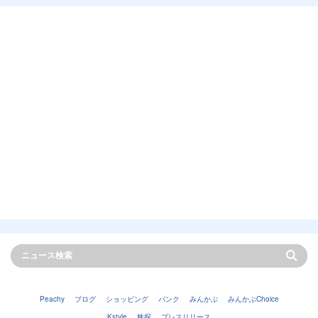
Peachy
ブログ
ショッピング
バンク
みんかぶ
みんかぶChoice
Kstyle
株探
プレスリリース