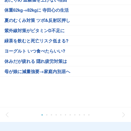
体重62kg→82kgに 寺田心の生活
夏のむくみ対策 ツボ&反射区押し
紫外線対策がビタミンD不足に
緑茶を飲むと死亡リスク低まる?
ヨーグルト いつ食べたらいい?
休みだが疲れる 隠れ疲労対策は
母が娘に減量強要→家庭内別居へ