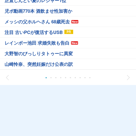
正直しんどい夏のレジャー1位
児ポ動画770本 酒飲ませ性加害か
メッシの父ホルヘさん 68歳死去
注目 古いPCが復活するUSB
レインボー池田 求婚失敗も告白
大野智のびっしりタトゥーに異変
山崎怜奈、突然妊娠だけ公表の訳