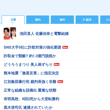
主要
国内
海外
IT 経済
ス
池田直人 佐藤佳奈と電撃結婚
SNS大手5社に詐欺対策の強化要請
詐取金で競艇? 約1.3億円脱税か
どうろうまつり 美人画ずらり
熊本地震「激甚災害」に指定決定
江別集団暴行死 裁判長強く非難
正常な組織を誤摘出 重篤な状態
有明高校、9回2死から大逆転勝利
黒木啓司氏 逮捕されていたか