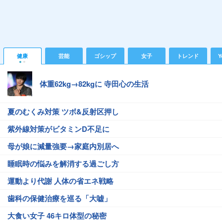
健康
芸能
ゴシップ
女子
トレンド
Y
体重62kg→82kgに 寺田心の生活
夏のむくみ対策 ツボ&反射区押し
紫外線対策がビタミンD不足に
母が娘に減量強要→家庭内別居へ
睡眠時の悩みを解消する過ごし方
運動より代謝 人体の省エネ戦略
歯科の保健治療を巡る「大嘘」
大食い女子 46キロ体型の秘密