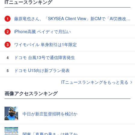
ITニュースランキング
藤原竜也さん、「SKYSEA Client View」新CMで「AI労務改善」をアピール 働き方をAIが分析したら「すぐに休んで」と言われる？
1
iPhone高騰 ペイディで月払い
2
ワイモバイル 単身割引は1年限定
3
ドコモ 台風13号で通信障害発生
4
ドコモ U15向け新プラン発表
5
ITニュースランキングをもっと見る
画像アクセスランキング
中日が新庄監督招聘を検討か
関東「真夏の暑さ」は終了か