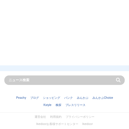
Peachy
ブログ
ショッピング
バンク
みんかぶ
みんかぶChoice
Kstyle
株探
プレスリリース
運営会社
利用規約
プライバシーポリシー
livedoorお客様サポートセンター
livedoor