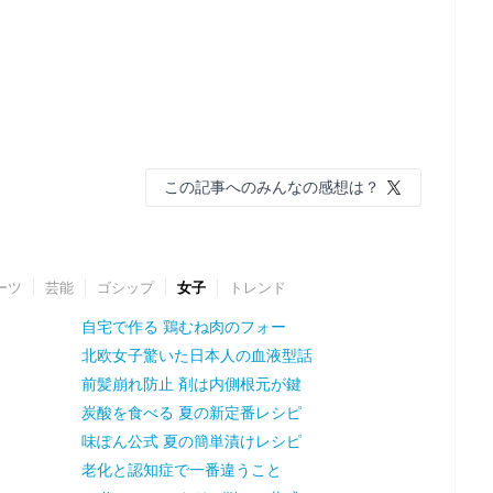
この記事へのみんなの感想は？
ーツ
芸能
ゴシップ
女子
トレンド
自宅で作る 鶏むね肉のフォー
北欧女子驚いた日本人の血液型話
前髪崩れ防止 剤は内側根元が鍵
炭酸を食べる 夏の新定番レシピ
味ぽん公式 夏の簡単漬けレシピ
老化と認知症で一番違うこと