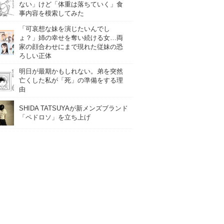
ない」けど「体重は落ちていく」食
事内容を模索してみた
「可哀想な妹を演じたいんでし
ょ？」姉の幸せを奪い続ける女…両
家の顔合わせにまで現れた従妹の恐
ろしい正体
明日が最期かもしれない。弟を突然
亡くした私が「死」の準備をする理
由
SHIDA TATSUYAが新メンズブランド
「ペドロソ」を立ち上げ