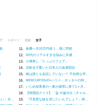
IT
スポーツ
芸能
女子
動
11.
食費へ月20万円使う…母に愕然
12.
50代のリアルすぎる悩みに共感
13.
小僧寿し「たっぷりフェア」
方
14.
北欧女子驚いた日本人の血液型話
慣
15.
娘は誰とも会話していない？ 不自然な学校での様子を話す担任は、さらに余計なことを／家族全員でいじめと戦うということ。（3）
し
16.
MERCURYDUO×ハリー・ポッターの特別コレクション♡魔法界を纏う限定アイテム登場
17.
いじめ加害者の一家が謝罪に来て1ヶ月。被害者の娘は学校に行けなくなった／娘がいじめをしていました（10）
ー
18.
【韓国語クイズ】「잘 어울려요（チャル オウルリョヨ）」の意味は？褒め言葉です♡
わかりません（17）
19.
「可哀想な妹を演じたいんでしょ？」姉の幸せを奪い続ける女…両家の顔合わせにまで現れた従妹の恐ろしい正体