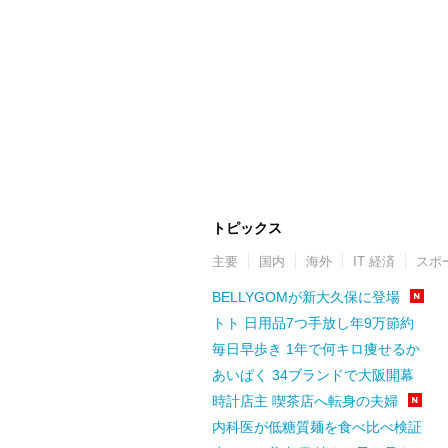
トピックス
主要
国内
海外
IT 経済
スポ
BELLYGOMが新大久保に登場
トト 日用品7つ手放し年9万節約
毎日早歩き 1年で何キロ痩せるか
あいぱく 34ブランドで大阪開幕
時計店主 喫茶店へ転身の夫婦
内科医が低糖質麺を食べ比べ検証