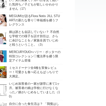
い」夫の実家でアルバムを見て抱い
た気持ち／子どもが欲しいかわかり
ません（17）
MEGUMIが語るFlora Notis JILL STU
ARTの新たな香り♡幸福感を纏うフ
レグランス
娘は誰とも会話していない？ 不自然
な学校での様子を話す担任は、さら
に余計なことを／家族全員でいじめ
と戦うということ。（3）
MERCURYDUO×ハリー・ポッターの
特別コレクション♡魔法界を纏う限
定アイテム登場
ミセスドーナツ全4種を実食レビュ
ー！可愛さも食べ応えもばっちりで
大満足。
いじめ加害者の一家が謝罪に来て1ヶ
月。被害者の娘は学校に行けなくな
った／娘がいじめをしていました（1
0）
自分に合った食生活は？ 「我慢はし