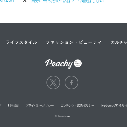
福感を纏うフレグランス
20.
自分に合った食生活は？ 「我慢はしない」けど「体重は落ちていく」食事内容を模索してみた
ライフスタイル
ファッション・ビューティ
カルチ
プ
利用規約
プライバシーポリシー
コンテンツ・広告ポリシー
livedoorお客
© livedoor