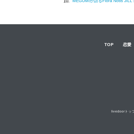
10.
MEGUMIが語るFlora Notis JILL STUARTの新たな香り♡幸
TOP
恋愛
livedoorトッ