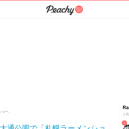
Ra
ショー」
人気
！大通公園で「札幌ラーメンショ