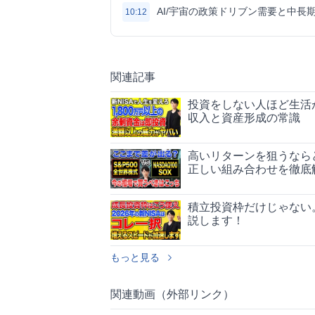
AI/宇宙の政策ドリブン需要と中長
10:12
関連記事
投資をしない人ほど生活
収入と資産形成の常識
高いリターンを狙うなら
正しい組み合わせを徹底
積立投資枠だけじゃない
説します！
もっと見る
関連動画（外部リンク）