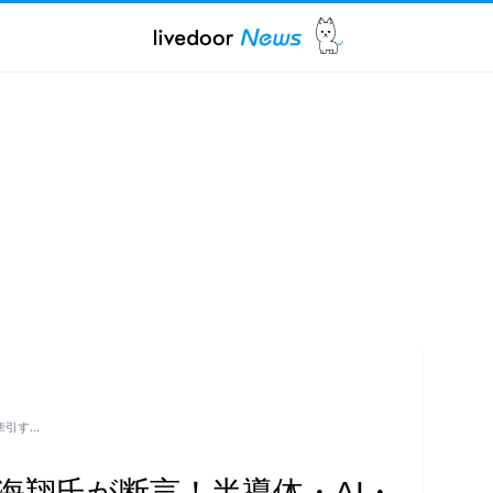
牽引す…
海翔氏が断言！半導体・AI・