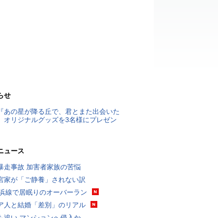
らせ
『あの星が降る丘で、君とまた出会いた
』オリジナルグッズを3名様にプレゼン
ニュース
暴走事故 加害者家族の苦悩
宮家が「ご静養」されない訳
横浜線で居眠りのオーバーラン
ア人と結婚「差別」のリアル
も追い マンションへ侵入か