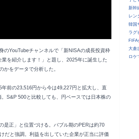
新幹
レン
韓国
ラグ
FI
大倉
YouTubeチャンネルで「新NISAの成長投資枠
ロケ
業を紹介します！」と題し、2025年に誕生した
のかをデータで分析した。
の23,516円から今は49,227円と拡大し、直
摘。S&P 500と比較しても、円ベースでは日本株の
の是正」と位置づける。バブル期のPERは約70
だけだと強調。利益を出していた企業が正当に評価