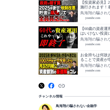
【投資家必見】2
施行されます！老
鳥海翔の騙され
youtube.com
【60歳の資産
はいけない投資
鳥海翔の騙され
youtube.com
お金持ちは何故
ることで資産が
え方や習慣につ
鳥海翔の騙され
youtube.com
チャンネル情報
鳥海翔の騙されない金融学