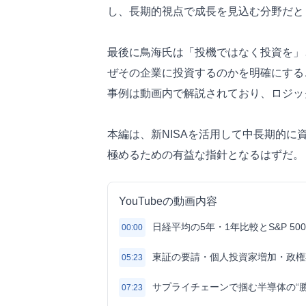
し、長期的視点で成長を見込む分野だと
最後に鳥海氏は「投機ではなく投資を」
ぜその企業に投資するのかを明確にする
事例は動画内で解説されており、ロジッ
本編は、新NISAを活用して中長期的
極めるための有益な指針となるはずだ。
YouTubeの動画内容
日経平均の5年・1年比較とS&P 50
00:00
東証の要請・個人投資家増加・政権
05:23
サプライチェーンで掴む半導体の“勝
07:23