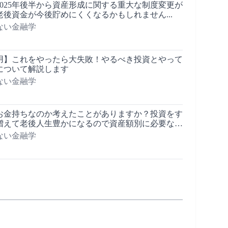
025年後半から資産形成に関する重大な制度変更が
後資金が今後貯めにくくなるかもしれません...
ない金融学
運用】これをやったら大失敗！やるべき投資とやって
について解説します
ない金融学
お金持ちなのか考えたことがありますか？投資をす
増えて老後人生豊かになるので資産額別に必要な考
いて紹介します！
ない金融学