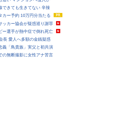
線できても生きてない 辛辣
タカー予約 10万円分当たる
サッカー協会が疑惑巡り謝罪
ビー選手が熱中症で倒れ死亡
FA会長 愛人へ多額の金銭疑惑
忠義「鳥貴族」実父と初共演
での無断撮影に女性アナ苦言