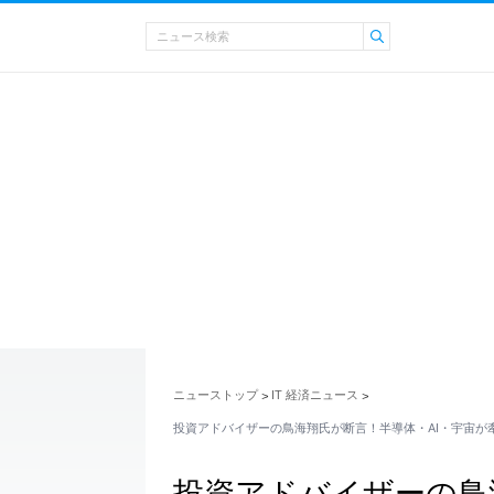
ニューストップ
IT 経済ニュース
>
>
投資アドバイザーの鳥海翔氏が断言！半導体・AI・宇宙が
投資アドバイザーの鳥