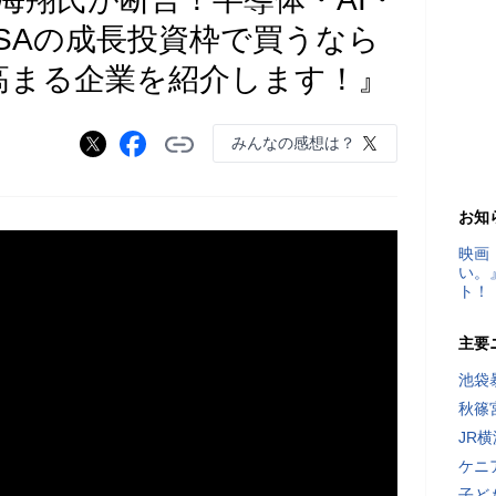
SAの成長投資枠で買うなら
高まる企業を紹介します！』
みんなの感想は？
お知
映画
い。
ト！
主要
池袋
秋篠
JR
ケニ
子ど