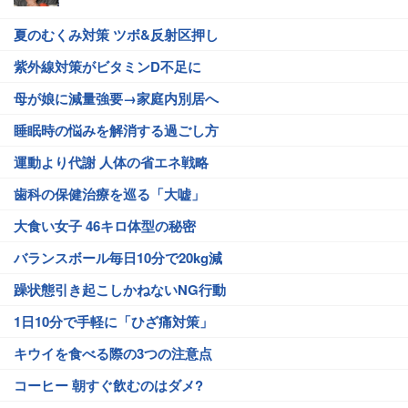
夏のむくみ対策 ツボ&反射区押し
紫外線対策がビタミンD不足に
母が娘に減量強要→家庭内別居へ
睡眠時の悩みを解消する過ごし方
運動より代謝 人体の省エネ戦略
歯科の保健治療を巡る「大嘘」
大食い女子 46キロ体型の秘密
バランスボール毎日10分で20kg減
躁状態引き起こしかねないNG行動
1日10分で手軽に「ひざ痛対策」
キウイを食べる際の3つの注意点
コーヒー 朝すぐ飲むのはダメ?