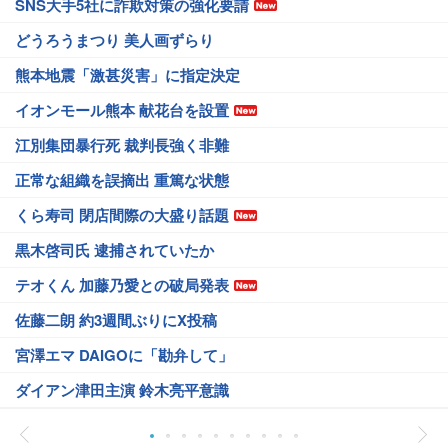
SNS大手5社に詐欺対策の強化要請
どうろうまつり 美人画ずらり
熊本地震「激甚災害」に指定決定
イオンモール熊本 献花台を設置
江別集団暴行死 裁判長強く非難
正常な組織を誤摘出 重篤な状態
くら寿司 閉店間際の大盛り話題
黒木啓司氏 逮捕されていたか
テオくん 加藤乃愛との破局発表
佐藤二朗 約3週間ぶりにX投稿
宮澤エマ DAIGOに「勘弁して」
ダイアン津田主演 鈴木亮平意識