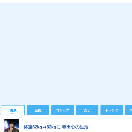
健康
芸能
ゴシップ
女子
トレンド
Y
体重62kg→82kgに 寺田心の生活