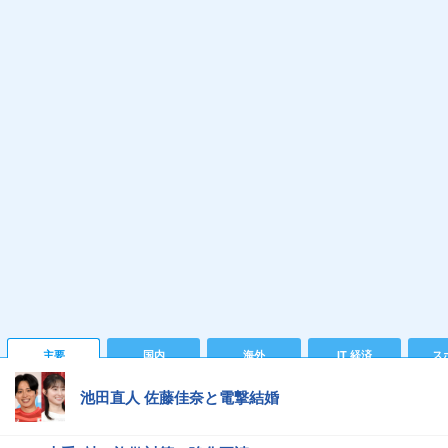
主要
国内
海外
IT 経済
ス
池田直人 佐藤佳奈と電撃結婚