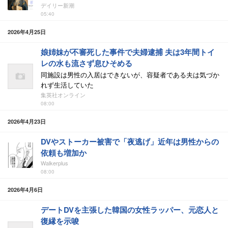
デイリー新潮
05:40
2026年4月25日
娘姉妹が不審死した事件で夫婦逮捕 夫は3年間トイ
レの水も流さず息ひそめる
同施設は男性の入居はできないが、容疑者である夫は気づか
れず生活していた
集英社オンライン
08:00
2026年4月23日
DVやストーカー被害で「夜逃げ」近年は男性からの
依頼も増加か
Walkerplus
08:00
2026年4月6日
デートDVを主張した韓国の女性ラッパー、元恋人と
復縁を示唆