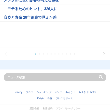
メンタルに良い影響を与える趣味
「モテるためのヒント」326人に
容姿と寿命 28年追跡で見えた差
Peachy
ブログ
ショッピング
バンク
みんかぶ
みんかぶChoice
Kstyle
株探
プレスリリース
運営会社
利用規約
プライバシーポリシー