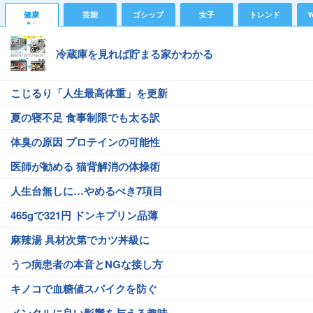
健康
芸能
ゴシップ
女子
トレンド
Y
冷蔵庫を見れば貯まる家かわかる
こじるり「人生最高体重」を更新
夏の寝不足 食事制限でも太る訳
体臭の原因 プロテインの可能性
医師が勧める 猫背解消の体操術
人生台無しに…やめるべき7項目
465gで321円 ドンキプリン品薄
麻辣湯 具材次第でカツ丼級に
うつ病患者の本音とNGな接し方
キノコで血糖値スパイクを防ぐ