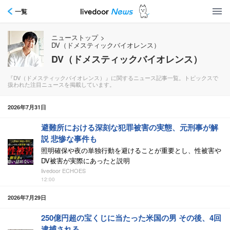
一覧
ニューストップ
>
DV（ドメスティックバイオレンス）
DV（ドメスティックバイオレンス）
『DV（ドメスティックバイオレンス）』に関するニュース記事一覧。トピックスで
扱われた注目ニュースを掲載しています。
2026年7月31日
避難所における深刻な犯罪被害の実態、元刑事が解
説 悲惨な事件も
照明確保や夜の単独行動を避けることが重要とし、性被害や
DV被害が実際にあったと説明
livedoor ECHOES
12:00
2026年7月29日
250億円超の宝くじに当たった米国の男 その後、4回
逮捕される