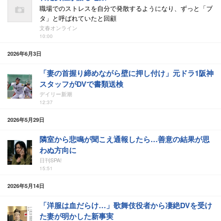
職場でのストレスを自分で発散するようになり、ずっと「ブ
タ」と呼ばれていたと回顧
文春オンライン
10:00
2026年6月3日
「妻の首握り締めながら壁に押し付け」元ドラ1阪神
スタッフがDVで書類送検
デイリー新潮
12:37
2026年5月29日
隣室から悲鳴が聞こえ通報したら…善意の結果が思
わぬ方向に
日刊SPA!
15:51
2026年5月14日
「洋服は血だらけ…」歌舞伎役者から凄絶DVを受け
た妻が明かした新事実