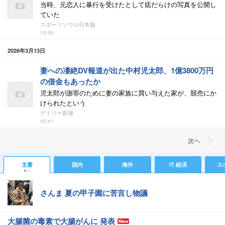
当時、元恋人に暴行を受けたとして痣だらけの写真を公開し
ていた
スポーツソウル日本版
13:05
2026年3月13日
妻への凄絶DV報道が出た中村児太郎、1億3800万円
の借金もあったか
児太郎が謝罪のために妻の家族に買い与えた家が、競売にか
けられたという
デイリー新潮
05:41
次ヘ
主要
国内
海外
IT 経済
ス
さんま 夏の甲子園に苦言し物議
大腸菌の毒素で大腸がんに 発表