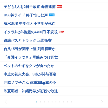
子ども3人を2日半放置 母親逮捕
USJ神ライド 終了惜しむ声
海水浴場 中学生と小学生が死亡
イクラ丼が6倍超の4400円 不安視
路線バスとトラック 正面衝突
台風15号が関東上陸 列島横断か
「介護イラつき」母踏みつけ死亡
ペットのヤギをクマが食べたか
中止の花火大会、3市が関与否定
井脇ノブ子さん 体重38kg減の今
昨夏覇者・沖縄尚学が初戦で敗退