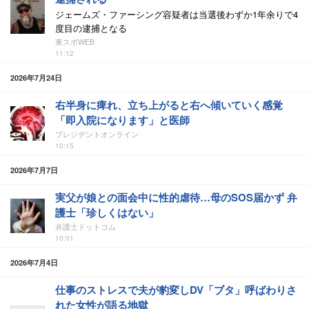
ジェームズ・ファーシング容疑者は当選後わずか1年余りで4
度目の逮捕となる
東スポWEB
11:12
2026年7月24日
右半身に痺れ、立ち上がると右へ傾いていく感覚
「即入院になります」と医師
プレジデントオンライン
10:15
2026年7月7日
実父が娘との面会中に性的虐待…母のSOS届かず 弁
護士「珍しくはない」
弁護士ドットコム
10:01
2026年7月4日
仕事のストレスで夫が豹変しDV「ブタ」呼ばわりさ
れた女性が語る地獄