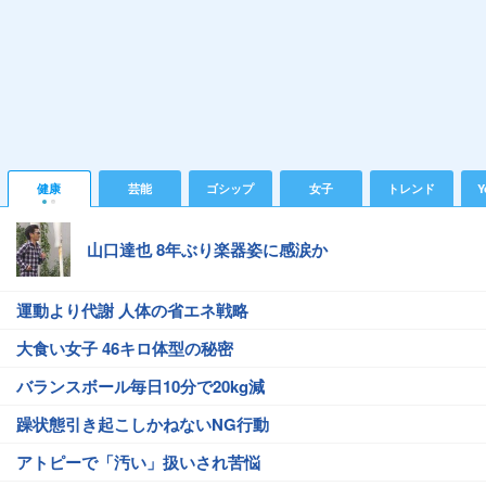
健康
芸能
ゴシップ
女子
トレンド
Y
山口達也 8年ぶり楽器姿に感涙か
運動より代謝 人体の省エネ戦略
大食い女子 46キロ体型の秘密
バランスボール毎日10分で20kg減
躁状態引き起こしかねないNG行動
アトピーで「汚い」扱いされ苦悩