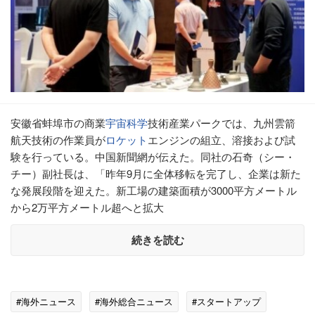
安徽省蚌埠市の商業
宇宙
科学
技術産業パークでは、九州雲箭
航天技術の作業員が
ロケット
エンジンの組立、溶接および試
験を行っている。中国新聞網が伝えた。同社の石奇（シー・
チー）副社長は、「昨年9月に全体移転を完了し、企業は新た
な発展段階を迎えた。新工場の建築面積が3000平方メートル
から2万平方メートル超へと拡大
続きを読む
#海外ニュース
#海外総合ニュース
#スタートアップ