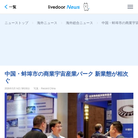
一覧
>
>
>
中国・蚌埠市の商業宇宙
ニューストップ
海外ニュース
海外総合ニュース
中国・蚌埠市の商業宇宙産業パーク 新業態が相次
ぐ
2026年5月14日 5時30分
写真：Record China