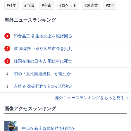
#科学
#市場
#宇宙
#ロケット
#製造業
#311
#上海
海外ニュースランキング
印食品工場 生地の上を転げ回る
1
露 原爆投下巡り広島市長を批判
2
韓国在住の日本人 配信中に死亡
3
初の「女性国連総長」が誕生か
4
入植者 発砲死亡で初の起訴決定
5
海外ニュースランキングをもっと見る
画像アクセスランキング
中日が新庄監督招聘を検討か