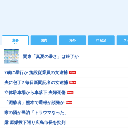
主要
国内
海外
IT 経済
ス
関東「真夏の暑さ」は終了か
7歳に暴行か 施設従業員の女逮捕
夫に包丁? 毎日新聞記者の女逮捕
立体駐車場から車落下 夫婦死傷
「泥酔者」熊本で通報が頻発か
家の隣が民泊「トラウマなった」
露 原爆投下巡り広島市長を批判