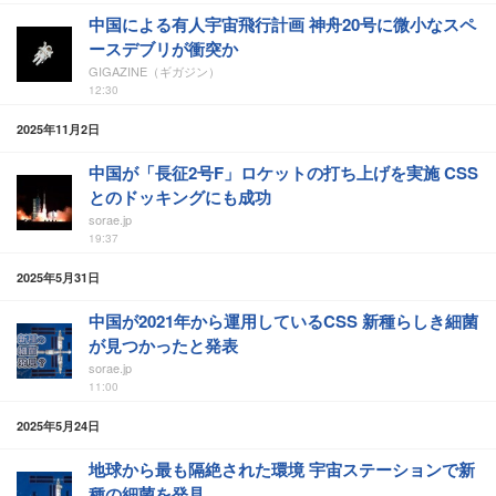
中国による有人宇宙飛行計画 神舟20号に微小なスペ
ースデブリが衝突か
GIGAZINE（ギガジン）
12:30
2025年11月2日
中国が「長征2号F」ロケットの打ち上げを実施 CSS
とのドッキングにも成功
sorae.jp
19:37
2025年5月31日
中国が2021年から運用しているCSS 新種らしき細菌
が見つかったと発表
sorae.jp
11:00
2025年5月24日
地球から最も隔絶された環境 宇宙ステーションで新
種の細菌を発見