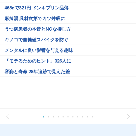
465gで321円 ドンキプリン品薄
麻辣湯 具材次第でカツ丼級に
うつ病患者の本音とNGな接し方
キノコで血糖値スパイクを防ぐ
メンタルに良い影響を与える趣味
「モテるためのヒント」326人に
容姿と寿命 28年追跡で見えた差