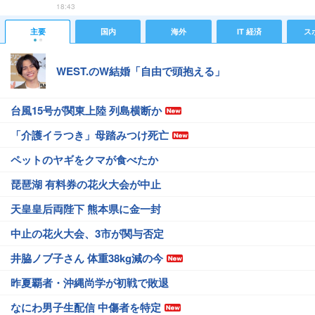
18:43
主要
国内
海外
IT 経済
ス
WEST.のW結婚「自由で頭抱える」
台風15号が関東上陸 列島横断か
「介護イラつき」母踏みつけ死亡
ペットのヤギをクマが食べたか
琵琶湖 有料券の花火大会が中止
天皇皇后両陛下 熊本県に金一封
中止の花火大会、3市が関与否定
井脇ノブ子さん 体重38kg減の今
昨夏覇者・沖縄尚学が初戦で敗退
なにわ男子生配信 中傷者を特定