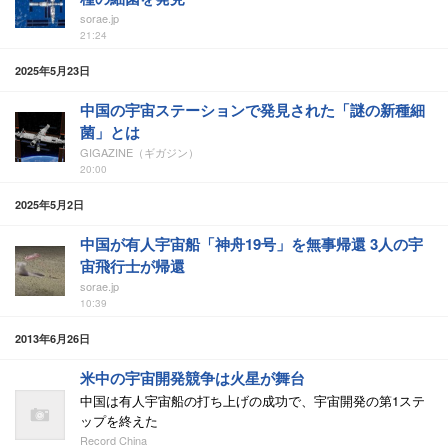
sorae.jp
21:24
2025年5月23日
中国の宇宙ステーションで発見された「謎の新種細
菌」とは
GIGAZINE（ギガジン）
20:00
2025年5月2日
中国が有人宇宙船「神舟19号」を無事帰還 3人の宇
宙飛行士が帰還
sorae.jp
10:39
2013年6月26日
米中の宇宙開発競争は火星が舞台
中国は有人宇宙船の打ち上げの成功で、宇宙開発の第1ステ
ップを終えた
Record China