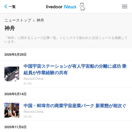
一覧
ニューストップ
>
神舟
神舟
『神舟』に関するニュース記事一覧。トピックスで扱われた注目ニュースを掲載して
います。
2026年5月29日
中国宇宙ステーションが有人宇宙船の分離に成功 乗
組員が作業経験の共有
Record China
21:50
2026年5月14日
中国・蚌埠市の商業宇宙産業パーク 新業態が相次ぐ
Record China
05:30
2025年11月6日