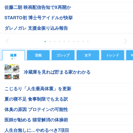
佐藤二朗 映画配信告知でX再開か
STARTO初 博士号アイドルが快挙
ダレノガレ 支援金振り込み報告
健康
芸能
ゴシップ
女子
トレンド
Y
冷蔵庫を見れば貯まる家かわかる
こじるり「人生最高体重」を更新
夏の寝不足 食事制限でも太る訳
体臭の原因 プロテインの可能性
医師が勧める 猫背解消の体操術
人生台無しに…やめるべき7項目