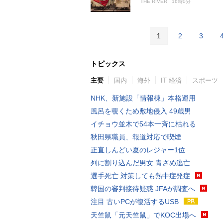
THE RIVER
16時0分
1
2
3
トピックス
主要
国内
海外
IT 経済
スポーツ
NHK、新施設「情報棟」本格運用
風呂を覗くため敷地侵入 49歳男
イチョウ並木で54本一斉に枯れる
秋田県職員、報道対応で喫煙
正直しんどい夏のレジャー1位
列に割り込んだ男女 青ざめ逃亡
選手死亡 対策しても熱中症発症
韓国の審判接待疑惑 JFAが調査へ
注目 古いPCが復活するUSB
天竺鼠「元天竺鼠」でKOC出場へ