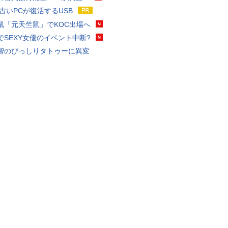
 古いPCが復活するUSB
鼠「元天竺鼠」でKOC出場へ
でSEXY女優のイベント中断?
智のびっしりタトゥーに異変