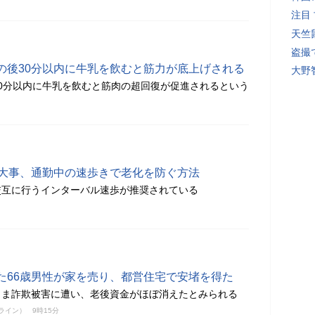
注目
天竺
盗撮
の後30分以内に牛乳を飲むと筋力が底上げされる
大野
0分以内に牛乳を飲むと筋肉の超回復が促進されるという
が大事、通勤中の速歩きで老化を防ぐ方法
交互に行うインターバル速歩が推奨されている
た66歳男性が家を売り、都営住宅で安堵を得た
まま詐欺被害に遭い、老後資金がほぼ消えたとみられる
ンライン）
9時15分