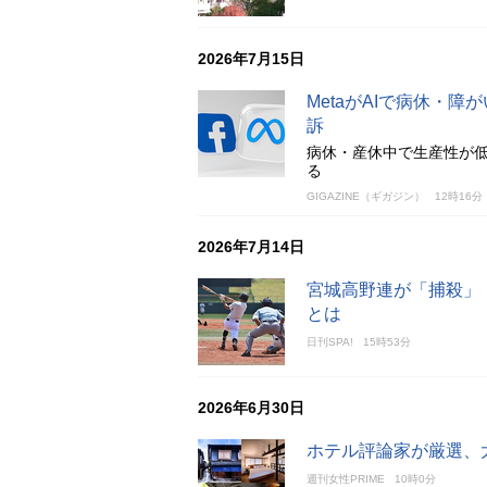
2026年7月15日
MetaがAIで病休・
訴
病休・産休中で生産性が
る
GIGAZINE（ギガジン）
12時16分
2026年7月14日
宮城高野連が「捕殺」
とは
日刊SPA!
15時53分
2026年6月30日
ホテル評論家が厳選、
週刊女性PRIME
10時0分