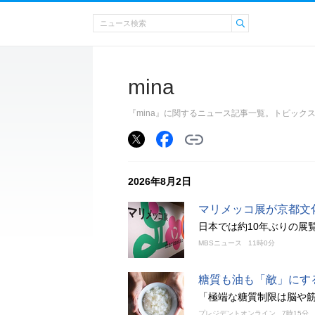
mina
『mina』に関するニュース記事一覧。トピック
2026年8月2日
マリメッコ展が京都文
日本では約10年ぶりの展覧
MBSニュース
11時0分
糖質も油も「敵」にす
「極端な糖質制限は脳や
プレジデントオンライン
7時15分