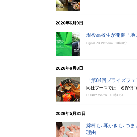
2026年6月9日
現役高校生が開催「地
Digital PR Platform
10時0分
2026年6月8日
「第84回プライズフェ
同社ブースでは「名探偵
HOBBY Watch
18時41分
2026年5月31日
綿棒も､耳かきも､つ
理由