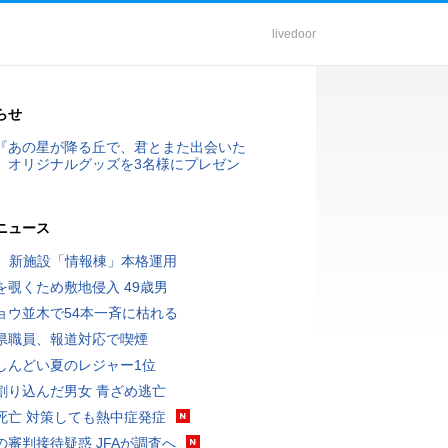
livedoor
らせ
『あの星が降る丘で、君とまた出会いた
』オリジナルグッズを3名様にプレゼン
ニュース
K、新施設「情報棟」本格運用
を覗くため敷地侵入 49歳男
ョウ並木で54本一斉に枯れる
県職員、報道対応で喫煙
しんどい夏のレジャー1位
割り込んだ男女 青ざめ逃亡
死亡 対策しても熱中症発症
の審判接待疑惑 JFAが調査へ