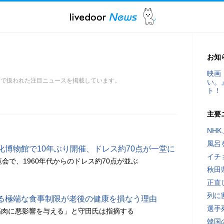
お知
映画
スで扱われた注目ニュースを掲載しています。
い。
ト！
主要
NH
風呂
化博物館で10年ぶり開催、ドレス約70点が一堂に
イチ
会で、1960年代からのドレス約70点が並ぶ
秋田
正直
列に
る極端な食事制限が老後の健康を損なう理由
選手
筋肉に悪影響を与える」と守田氏は指摘する
韓国