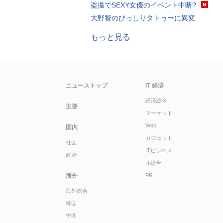
盗撮でSEXY女優のイベント中断?
大野智のびっしりタトゥーに異変
もっと見る
ニューストップ
IT 経済
経済総合
主要
マーケット
Web
国内
ガジェット
社会
ITビジネス
政治
IT総合
海外
PR
海外総合
韓国
中国