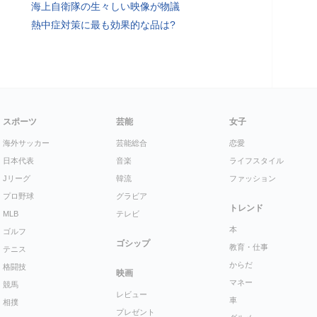
海上自衛隊の生々しい映像が物議
熱中症対策に最も効果的な品は?
スポーツ
芸能
女子
海外サッカー
芸能総合
恋愛
日本代表
音楽
ライフスタイル
Jリーグ
韓流
ファッション
プロ野球
グラビア
トレンド
MLB
テレビ
本
ゴルフ
ゴシップ
教育・仕事
テニス
からだ
格闘技
映画
マネー
競馬
レビュー
車
相撲
プレゼント