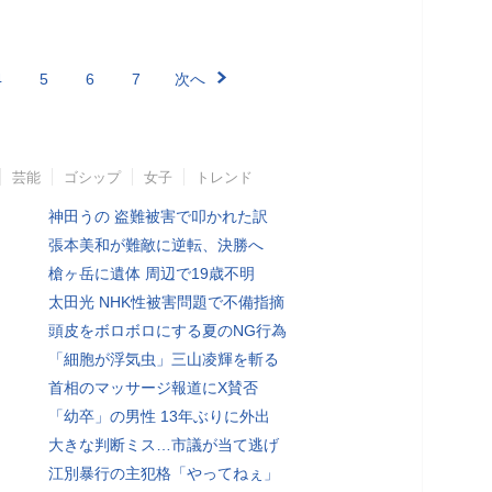
4
5
6
7
次へ
芸能
ゴシップ
女子
トレンド
神田うの 盗難被害で叩かれた訳
張本美和が難敵に逆転、決勝へ
槍ヶ岳に遺体 周辺で19歳不明
太田光 NHK性被害問題で不備指摘
頭皮をボロボロにする夏のNG行為
「細胞が浮気虫」三山凌輝を斬る
首相のマッサージ報道にX賛否
「幼卒」の男性 13年ぶりに外出
大きな判断ミス…市議が当て逃げ
江別暴行の主犯格「やってねぇ」