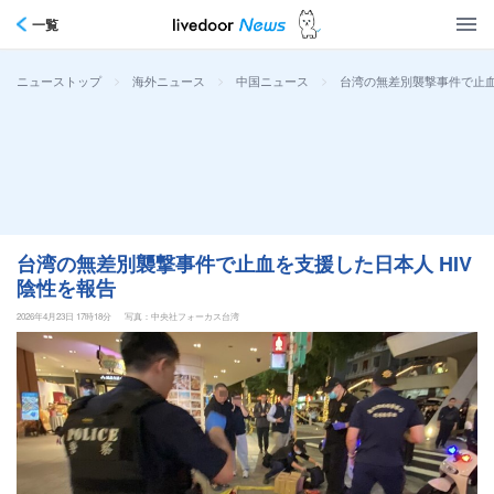
一覧
>
>
>
台湾の無差別襲撃事件で止血
ニューストップ
海外ニュース
中国ニュース
台湾の無差別襲撃事件で止血を支援した日本人 HIV
陰性を報告
2026年4月23日 17時18分
写真：中央社フォーカス台湾