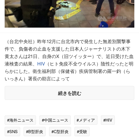
（台北中央社）昨年12月に台北市内で発生した無差別襲撃事
件で、負傷者の止血を支援した日本人ジャーナリストの木下
黄太さんは21日、自身のX（旧ツイッター）で、近日受けた血
液検査の結果、
HIV
（ヒト免疫不全ウイルス）陰性だったと明
らかにした。衛生福利部（保健省）疾病管制署の羅一鈞（ら
いっきん）署長の助言によって
続きを読む
#海外ニュース
#中国ニュース
#メディア
#HIV
#SNS
#B型肝炎
#C型肝炎
#受験