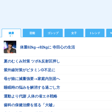
健康
芸能
ゴシップ
女子
トレンド
Y
体重62kg→82kgに 寺田心の生活
夏のむくみ対策 ツボ&反射区押し
紫外線対策がビタミンD不足に
母が娘に減量強要→家庭内別居へ
睡眠時の悩みを解消する過ごし方
運動より代謝 人体の省エネ戦略
歯科の保健治療を巡る「大嘘」