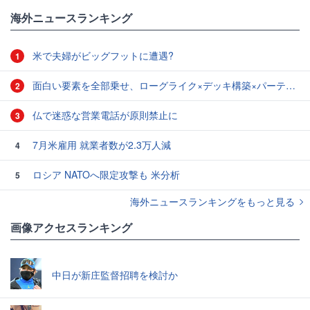
海外ニュースランキング
米で夫婦がビッグフットに遭遇?
1
面白い要素を全部乗せ、ローグライク×デッキ構築×パーティ制RPGの「Chrono Ark」を遊んでみた
2
仏で迷惑な営業電話が原則禁止に
3
7月米雇用 就業者数が2.3万人減
4
ロシア NATOへ限定攻撃も 米分析
5
海外ニュースランキングをもっと見る
画像アクセスランキング
中日が新庄監督招聘を検討か