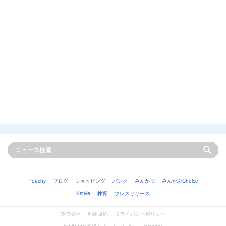
Peachy
ブログ
ショッピング
バンク
みんかぶ
みんかぶChoice
Kstyle
株探
プレスリリース
運営会社
利用規約
プライバシーポリシー