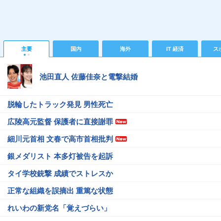
主要
国内
海外
IT 経済
ス
池田直人 佐藤佳奈と電撃結婚
脱輪したトラック発見 男性死亡
広陵高元監督 保護者に直接謝罪
細川元首相 文春で高市首相批判
銀メダリスト 本多灯被告を起訴
タイ学校銃撃 成績でストレスか
正常な組織を誤摘出 重篤な状態
れいわの新党名「覚えづらい」