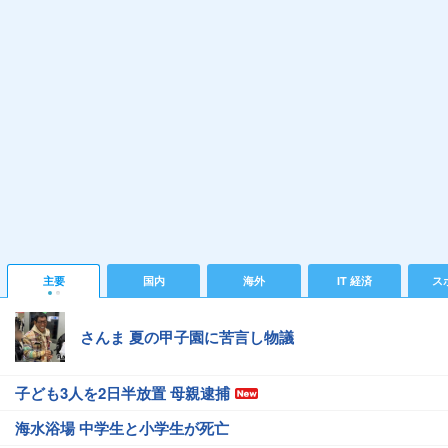
主要
国内
海外
IT 経済
ス
さんま 夏の甲子園に苦言し物議
子ども3人を2日半放置 母親逮捕
海水浴場 中学生と小学生が死亡