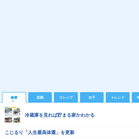
健康
芸能
ゴシップ
女子
トレンド
Y
冷蔵庫を見れば貯まる家かわかる
こじるり「人生最高体重」を更新