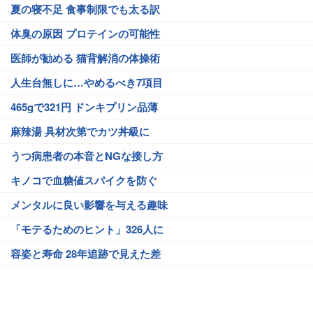
夏の寝不足 食事制限でも太る訳
体臭の原因 プロテインの可能性
医師が勧める 猫背解消の体操術
人生台無しに…やめるべき7項目
465gで321円 ドンキプリン品薄
麻辣湯 具材次第でカツ丼級に
うつ病患者の本音とNGな接し方
キノコで血糖値スパイクを防ぐ
メンタルに良い影響を与える趣味
「モテるためのヒント」326人に
容姿と寿命 28年追跡で見えた差