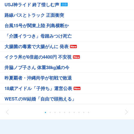
USJ神ライド 終了惜しむ声
路線バスとトラック 正面衝突
台風15号が関東上陸 列島横断か
「介護イラつき」母踏みつけ死亡
大腸菌の毒素で大腸がんに 発表
イクラ丼が6倍超の4400円 不安視
井脇ノブ子さん 体重38kg減の今
昨夏覇者・沖縄尚学が初戦で敗退
18歳アイドル「子持ち」運営公表
WEST.のW結婚「自由で頭抱える」