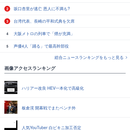
坂口杏里が逃亡 恩人に不満も?
2
台湾代表、長崎の平和式典を欠席
3
大阪メトロの列車で「煙が充満」
4
声優4人「踊る」で最高幹部役
5
総合ニュースランキングをもっと見る
画像アクセスランキング
ハリアー改良 HEV一本化で高級化
板倉滉 開幕戦でまたベンチ外
人気YouTuber 白ビキニ加工否定