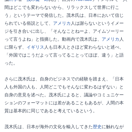
間はどこでも変わらないから、リラックスして世界に行こ
う」というテーマで発信した。茂木氏は、日本において信じ
られている俗説として、
アメリカ
人は謝らないというイメー
ジを引き合いに出し、「そんなことねーよ、アイムソーリー
って言うよね」と指摘した。動画内で茂木氏は、
アメリカ
人
に限らず、
イギリス
人も日本人とさほど変わらないと述べ、
「外国ではこうだよって言ってることってほぼ、違う」と語
った。
さらに茂木氏は、自身のビジネスでの経験を踏まえ、「日本
人も外国の人も、人間どこでもそんなに変わるはずない」と
自身の意見を述べた。茂木氏によると、議論やコミュニケー
ションのフォーマットには差があることもあるが、人間の本
質は基本的に同じであると考えているという。
茂木氏は、日本が海外の文化を輸入してきた
歴史
に触れなが