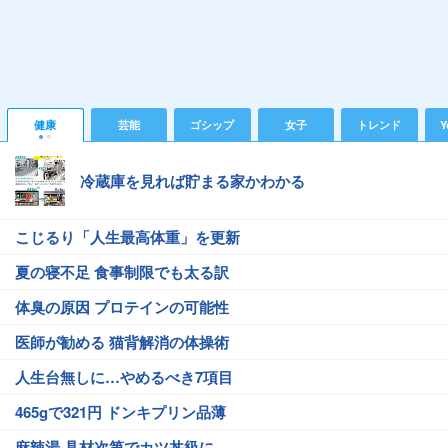
健康
芸能
ゴシップ
女子
トレンド
Y
冷蔵庫を見れば貯まる家かわかる
こじるり「人生最高体重」を更新
夏の寝不足 食事制限でも太る訳
体臭の原因 プロテインの可能性
医師が勧める 猫背解消の体操術
人生台無しに…やめるべき7項目
465gで321円 ドンキプリン品薄
麻辣湯 具材次第でカツ丼級に