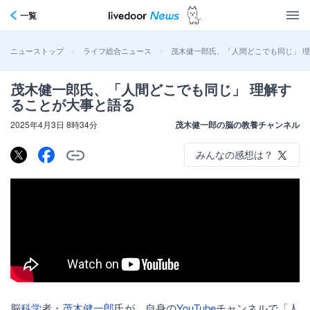
一覧
>
>
茂木健一郎氏、「人間どこでも同じ」 
ニューストップ
ライフ総合ニュース
茂木健一郎氏、「人間どこでも同じ」 理解す
ることが大事と語る
2025年4月3日 8時34分
茂木健一郎の脳の教養チャンネル
みんなの感想は？
脳
科学
者・
茂木健一郎
氏が、自身の
YouTube
チャンネルで「人