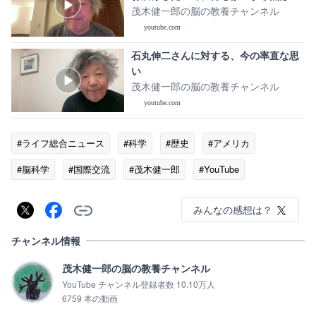
りません。
茂木健一郎の脳の教養チャンネル
youtube.com
石丸伸二さんに対する、今の率直な思
い
茂木健一郎の脳の教養チャンネル
youtube.com
#ライフ総合ニュース
#科学
#歴史
#アメリカ
#脳科学
#国際交流
#茂木健一郎
#YouTube
#イギリス
みんなの感想は？
チャンネル情報
茂木健一郎の脳の教養チャンネル
YouTube チャンネル登録者数 10.10万人
6759 本の動画