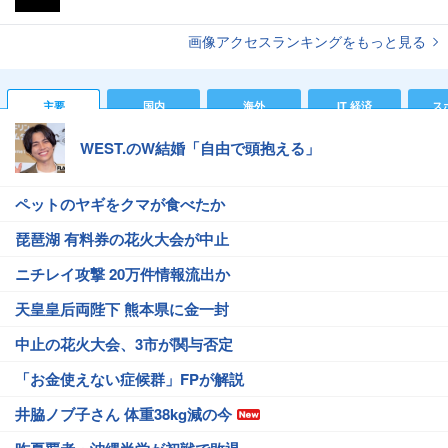
画像アクセスランキングをもっと見る
主要
国内
海外
IT 経済
ス
WEST.のW結婚「自由で頭抱える」
ペットのヤギをクマが食べたか
琵琶湖 有料券の花火大会が中止
ニチレイ攻撃 20万件情報流出か
天皇皇后両陛下 熊本県に金一封
中止の花火大会、3市が関与否定
「お金使えない症候群」FPが解説
井脇ノブ子さん 体重38kg減の今