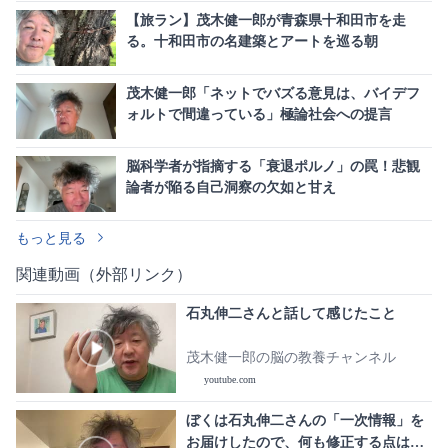
【旅ラン】茂木健一郎が青森県十和田市を走
る。十和田市の名建築とアートを巡る朝
茂木健一郎「ネットでバズる意見は、バイデフ
ォルトで間違っている」極論社会への提言
脳科学者が指摘する「衰退ポルノ」の罠！悲観
論者が陥る自己洞察の欠如と甘え
もっと見る
関連動画（外部リンク）
石丸伸二さんと話して感じたこと
茂木健一郎の脳の教養チャンネル
youtube.com
ぼくは石丸伸二さんの「一次情報」を
お届けしたので、何も修正する点はあ