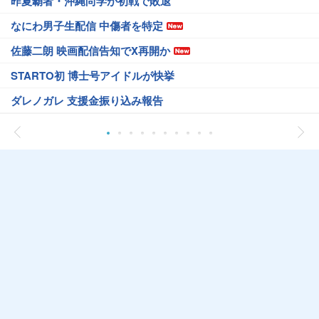
昨夏覇者・沖縄尚学が初戦で敗退
なにわ男子生配信 中傷者を特定
佐藤二朗 映画配信告知でX再開か
STARTO初 博士号アイドルが快挙
ダレノガレ 支援金振り込み報告