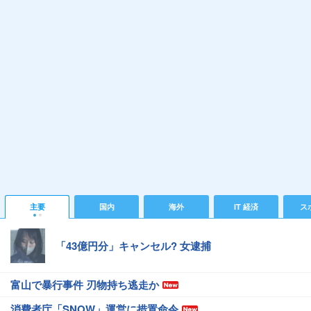
主要
国内
海外
IT 経済
ス
「43億円分」キャンセル? 女逮捕
富山で暴行事件 刃物持ち逃走か
消費者庁「SNOW」運営に措置命令