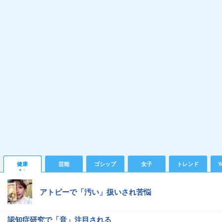
健康
芸能
ゴシップ
女子
トレンド
Y
アトピーで「汚い」扱いされ苦悩
認知症研究で「音」注目される