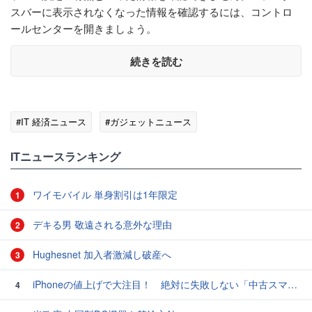
スバーに表示されなくなった情報を確認するには、コントロ
ールセンターを開きましょう。
続きを読む
#IT 経済ニュース
#ガジェットニュース
ITニュースランキング
ワイモバイル 単身割引は1年限定
1
デキる男 敬遠される意外な理由
2
Hughesnet 加入者激減し破産へ
3
iPhoneの値上げで大注目！ 絶対に失敗しない「中古スマホ」の売り方＆買い方
4