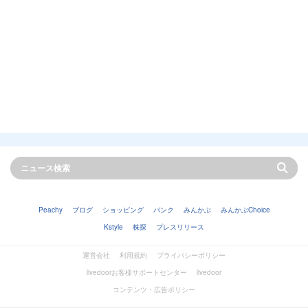
Peachy
ブログ
ショッピング
バンク
みんかぶ
みんかぶChoice
Kstyle
株探
プレスリリース
運営会社
利用規約
プライバシーポリシー
livedoorお客様サポートセンター
livedoor
コンテンツ・広告ポリシー