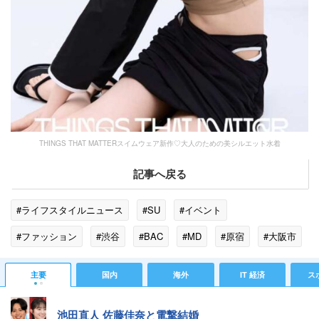
THINGS THAT MATTERスイムウェア新作♡大人のための美シルエット水着
記事へ戻る
#ライフスタイルニュース
#SU
#イベント
#ファッション
#渋谷
#BAC
#MD
#原宿
#大阪市
#水着
#BOT
#UV
#東京都
#大阪府
#NBA
主要
国内
海外
IT 経済
ス
池田直人 佐藤佳奈と電撃結婚