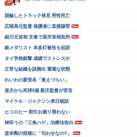
脱輪したトラック発見 男性死亡
広陵高元監督 保護者に直接謝罪
細川元首相 文春で高市首相批判
銀メダリスト 本多灯被告を起訴
タイ学校銃撃 成績でストレスか
正常な組織を誤摘出 重篤な状態
れいわの新党名「覚えづらい」
楽天から死球5個 新庄監督が苦言
マイケル・ジャクソン来日秘話
ヒコロヒー 割引お握り買わない
神田うの「三角ハゲ」治療法告白
堂本剛の投稿に「匂わせなの?」