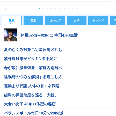
健康
芸能
ゴシップ
女子
トレンド
Y
体重62kg→82kgに 寺田心の生活
夏のむくみ対策 ツボ&反射区押し
紫外線対策がビタミンD不足に
母が娘に減量強要→家庭内別居へ
睡眠時の悩みを解消する過ごし方
運動より代謝 人体の省エネ戦略
歯科の保健治療を巡る「大嘘」
大食い女子 46キロ体型の秘密
バランスボール毎日10分で20kg減