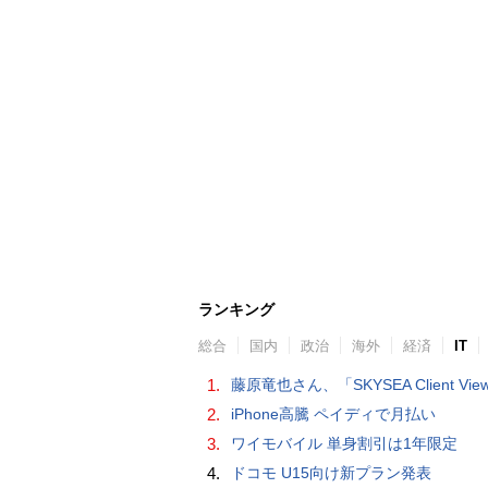
ランキング
総合
国内
政治
海外
経済
IT
1.
藤原竜也さん、「SKYSEA Client View」新CMで「AI労務改善」をアピール 働き方をAIが分析したら「すぐに休んで」と
2.
iPhone高騰 ペイディで月払い
3.
ワイモバイル 単身割引は1年限定
4.
ドコモ U15向け新プラン発表