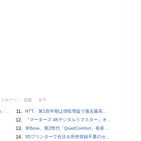
スポーツ
芸能
女子
言われる？
11.
NTT、第1四半期は増収増益で過去最高 IOWNや分散GPUの取り組みを説明
12.
『マーターズ 4Kデジタルリマスター』オールナイト上映、鬼畜な併映作品が決定 全部観たら“生還証”をプレゼント［ホラー通信］
13.
米Bose、第2世代「QuietComfort」発表 ノイキャン強化、メガネ着用時の低下を抑制
14.
3Dプリンターで合法＆所持登録不要のセミオートマチック銃を自作、発砲試験にも成功した猛者が登場