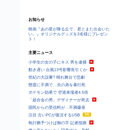
お知らせ
映画『あの星が降る丘で、君とまた出会いた
い。』オリジナルグッズを3名様にプレゼン
ト！
主要ニュース
小学生の女の子にキス 男を逮捕
動き遅い 台風13号影響長引くか
世紀の大誤審? 晴れ舞台で悲劇
態度に不満で…夫の弟を暴行死
ポケモン効果で 空港来場者4.5倍
「超合金の男」デザイナーが死去
国民からの受信料が…不満爆発
注目 古いPCが復活するUSB
執行猶予つけば御の字 記者指摘