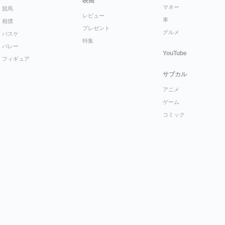
映画
マネー
競馬
レビュー
車
相撲
プレゼント
グルメ
バスケ
特集
バレー
YouTube
フィギュア
サブカル
アニメ
ゲーム
コミック