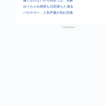
嫌と言わないから同意では…見解
ゆうちゃみ熱望も10回落ちた過去
バカヤロー…人気声優が別れ悲痛
©
livedoor