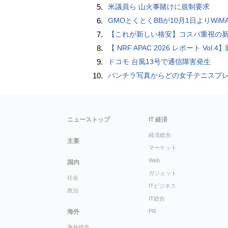
5.
米議員ら 山火事賭けに規制要求
6.
GMOとくとくBBが10月1日よりWiMAXなど月額605円値上げ！全6種の重要変更を徹
7.
【これが新しい格安】コスパ重視の新CPUを搭載した「 Beelink EQi Wildcat Lake Core 3 304」をレビューします。なんと10G LANも
8.
【 NRF APAC 2026 レポート Vol.4】購入の瞬間に眠る価値 Transaction Momentとリテール
9.
ドコモ 台風13号で通信障害発生
10.
パンチラ写真からどの女子テニスプレーヤーのものなのか当てるクイズ「Tennis Upski
ニューストップ
IT 経済
経済総合
主要
マーケット
Web
国内
ガジェット
社会
ITビジネス
政治
IT総合
海外
PR
海外総合