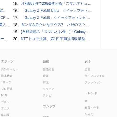
15.
月額858円で20GB使える「スマホデビュープラン U15」ドコモが提供、ahamoも割引になる親子割も
底解説
16.
「Galaxy Z Fold8 Ultra」クイックフォトレビュー
搭載していますよ
17.
「Galaxy Z Fold8」クイックフォトレビュー
の次の成長戦略
18.
ガンダムみたいなマウス? ただのマウスとは違うのだよ1944通りの形状に変更できる驚異のマウス
19.
[石野純也の「スマホとお金」]「Galaxy Z Fold7／Flip7」発表、注目したいソフトバンクの価格攻勢
rts」
20.
NTTドコモ決算、第1四半期は増収増益 通信収入に底打ちの兆し、金融・AIを強化
スポーツ
芸能
女子
海外サッカー
芸能総合
恋愛
日本代表
音楽
ライフスタイル
Jリーグ
韓流
ファッション
プロ野球
グラビア
トレンド
MLB
テレビ
本
ゴルフ
ゴシップ
教育・仕事
テニス
からだ
格闘技