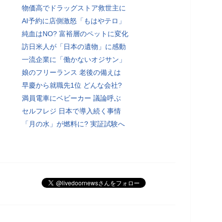
物価高でドラッグストア救世主に
AI予約に店側激怒「もはやテロ」
純血はNO? 富裕層のペットに変化
訪日米人が「日本の遺物」に感動
一流企業に「働かないオジサン」
娘のフリーランス 老後の備えは
早慶から就職先1位 どんな会社?
満員電車にベビーカー 議論呼ぶ
セルフレジ 日本で導入続く事情
「月の水」が燃料に? 実証試験へ