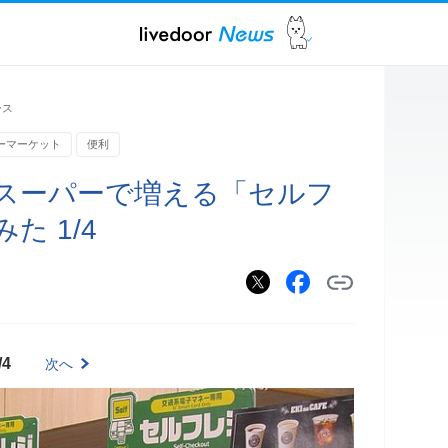
ース
ーマーケット
便利
スーパーで増える「セルフ
た 1/4
/4
次へ