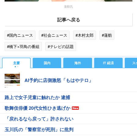
蓮舫氏
記事へ戻る
#国内ニュース
#社会ニュース
#木村太郎
#蓮舫
#橋下×羽鳥の番組
#テレビの話題
主要
国内
海外
IT 経済
ス
AI予約に店側激怒「もはやテロ」
路上で女子児童に触れたか 逮捕
歌舞伎俳優 20代女性ひき逃げか
「戻れるなら戻って」許されない
玉川氏の「警察官が死刑」に批判