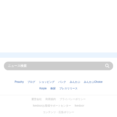
Peachy
ブログ
ショッピング
バンク
みんかぶ
みんかぶChoice
Kstyle
株探
プレスリリース
運営会社
利用規約
プライバシーポリシー
livedoorお客様サポートセンター
livedoor
コンテンツ・広告ポリシー