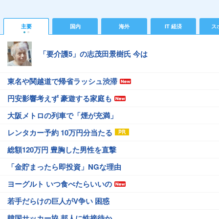
主要
国内
海外
IT 経済
ス
「要介護5」の志茂田景樹氏 今は
東名や関越道で帰省ラッシュ渋滞
円安影響考えず 豪遊する家庭も
大阪メトロの列車で「煙が充満」
レンタカー予約 10万円分当たる
総額120万円 豊胸した男性を直撃
「金貯まったら即投資」NGな理由
ヨーグルト いつ食べたらいいの
若手だらけの巨人がV争い 困惑
韓国サッカー協 邦人に性接待か