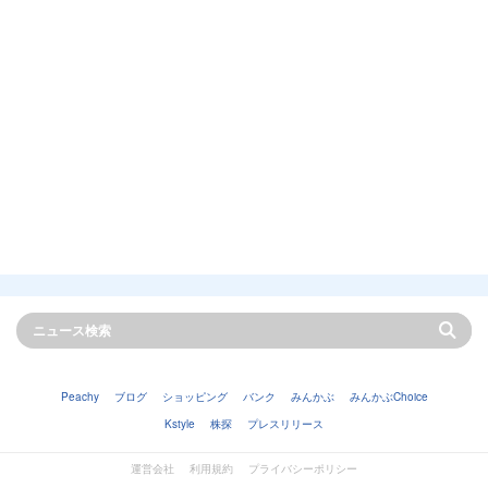
Peachy
ブログ
ショッピング
バンク
みんかぶ
みんかぶChoice
Kstyle
株探
プレスリリース
運営会社
利用規約
プライバシーポリシー