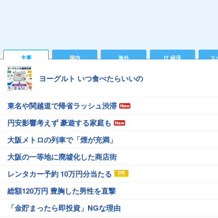
主要
国内
海外
IT 経済
ス
ヨーグルト いつ食べたらいいの
東名や関越道で帰省ラッシュ渋滞
円安影響考えず 豪遊する家庭も
大阪メトロの列車で「煙が充満」
大阪の一等地に廃墟化した商店街
レンタカー予約 10万円分当たる
総額120万円 豊胸した男性を直撃
「金貯まったら即投資」NGな理由