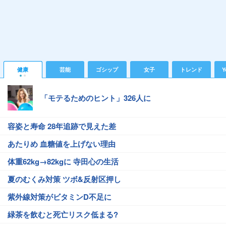
健康
芸能
ゴシップ
女子
トレンド
Y
「モテるためのヒント」326人に
容姿と寿命 28年追跡で見えた差
あたりめ 血糖値を上げない理由
体重62kg→82kgに 寺田心の生活
夏のむくみ対策 ツボ&反射区押し
紫外線対策がビタミンD不足に
緑茶を飲むと死亡リスク低まる?