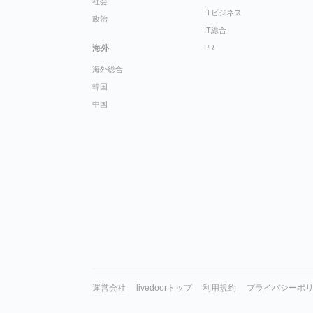
社会
ITビジネス
政治
IT総合
海外
PR
海外総合
韓国
中国
運営会社
livedoorトップ
利用規約
プライバシーポ