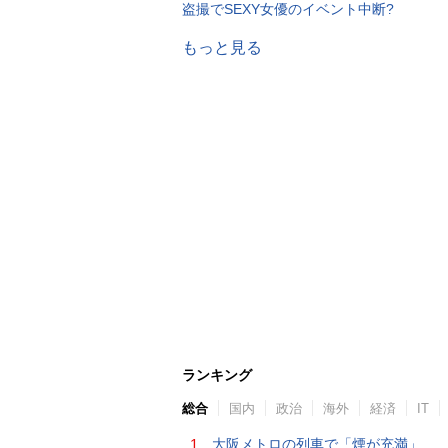
盗撮でSEXY女優のイベント中断?
もっと見る
ランキング
総合
国内
政治
海外
経済
IT
1.
大阪メトロの列車で「煙が充満」