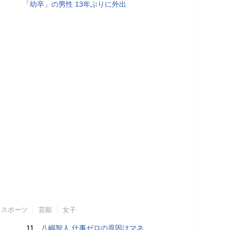
「幼卒」の男性 13年ぶりに外出
スポーツ
芸能
女子
11.
八嶋智人 仕事ゼロの原因はマネ