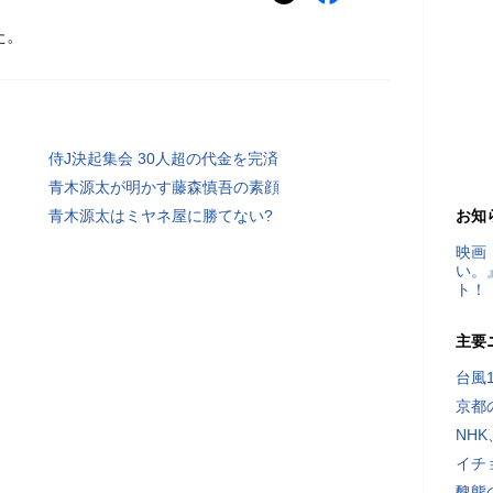
た。
侍J決起集会 30人超の代金を完済
青木源太が明かす藤森慎吾の素顔
青木源太はミヤネ屋に勝てない?
お知
映画
い。
ト！
主要
台風
京都
NH
イチ
醜態