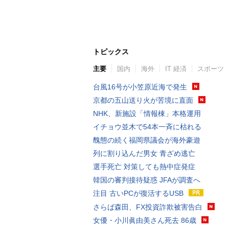
トピックス
主要
国内
海外
IT 経済
スポーツ
台風16号が小笠原近海で発生
京都の五山送り火が苦境に直面
NHK、新施設「情報棟」本格運用
イチョウ並木で54本一斉に枯れる
醜態の続く福岡県議会が海外豪遊
列に割り込んだ男女 青ざめ逃亡
選手死亡 対策しても熱中症発症
韓国の審判接待疑惑 JFAが調査へ
注目 古いPCが復活するUSB
さらば森田、FX投資詐欺被害告白
女優・小川眞由美さん死去 86歳