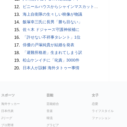
12.
ビニールハウスからシャインマスカット約200房を盗んだ疑い ネットで販売か 無職の男（42）逮捕 岡山県警
13.
海上自衛隊の生々しい映像が物議
14.
飯塚幸三氏に長男「勝ち目ない」
15.
佐々木 ドジャース守護神候補に
16.
「許せない不祥事タレント」1位
17.
俳優の戸塚純貴が結婚を発表
18.
「避難所格差」生まれてしまう訳
19.
松山ケンイチに「叱責」3000件
20.
日本人が誤解 海外タトゥー事情
スポーツ
芸能
女子
海外サッカー
芸能総合
恋愛
日本代表
音楽
ライフスタイル
Jリーグ
韓流
ファッション
プロ野球
グラビア