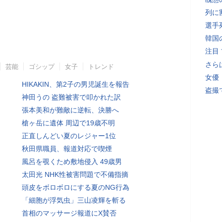
列に
選手
韓国
注目
さら
芸能
ゴシップ
女子
トレンド
女優
HIKAKIN、第2子の男児誕生を報告
盗撮
神田うの 盗難被害で叩かれた訳
張本美和が難敵に逆転、決勝へ
槍ヶ岳に遺体 周辺で19歳不明
正直しんどい夏のレジャー1位
秋田県職員、報道対応で喫煙
風呂を覗くため敷地侵入 49歳男
太田光 NHK性被害問題で不備指摘
頭皮をボロボロにする夏のNG行為
「細胞が浮気虫」三山凌輝を斬る
首相のマッサージ報道にX賛否