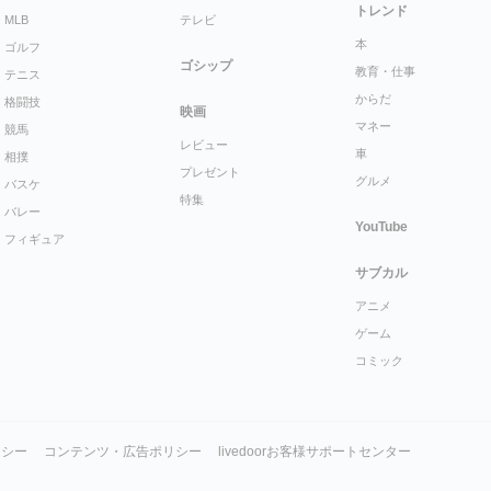
トレンド
MLB
テレビ
本
ゴルフ
ゴシップ
教育・仕事
テニス
からだ
格闘技
映画
マネー
競馬
レビュー
車
相撲
プレゼント
グルメ
バスケ
特集
バレー
YouTube
フィギュア
サブカル
アニメ
ゲーム
コミック
リシー
コンテンツ・広告ポリシー
livedoorお客様サポートセンター