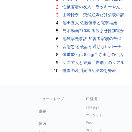
2.
性被害者の友人「ラッキーやん」
3.
山崎怜奈、突然妊娠だけ公表の訳
4.
池田直人 佐藤佳奈と電撃結婚
5.
児ポ動画770本 酒飲ませ性加害か
6.
池袋暴走事故 加害者家族の苦悩
7.
容態悪化 会話が通じないパー子
8.
体重62kg→82kgに 寺田心の生活
9.
ケニア人と結婚「差別」のリアル
10.
俳優の及川光博が結婚を発表
ニューストップ
IT 経済
経済総合
主要
マーケット
Web
国内
ガジェット