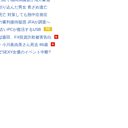
割り込んだ男女 青ざめ逃亡
死亡 対策しても熱中症発症
の審判接待疑惑 JFAが調査へ
 古いPCが復活するUSB
ば森田、FX投資詐欺被害告白
・小川眞由美さん死去 86歳
でSEXY女優のイベント中断?