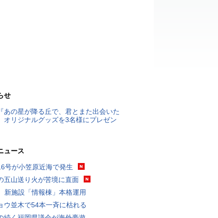
らせ
『あの星が降る丘で、君とまた出会いた
』オリジナルグッズを3名様にプレゼン
ニュース
16号が小笠原近海で発生
の五山送り火が苦境に直面
K、新施設「情報棟」本格運用
ョウ並木で54本一斉に枯れる
の続く福岡県議会が海外豪遊