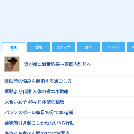
健康
芸能
ゴシップ
女子
トレンド
Y
母が娘に減量強要→家庭内別居へ
睡眠時の悩みを解消する過ごし方
運動より代謝 人体の省エネ戦略
大食い女子 46キロ体型の秘密
バランスボール毎日10分で20kg減
躁状態引き起こしかねないNG行動
キウイを食べる際の3つの注意点