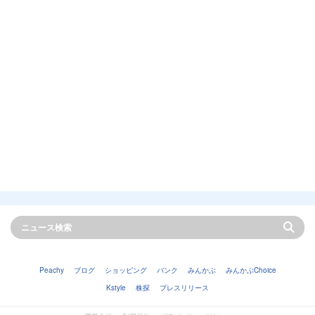
Peachy
ブログ
ショッピング
バンク
みんかぶ
みんかぶChoice
Kstyle
株探
プレスリリース