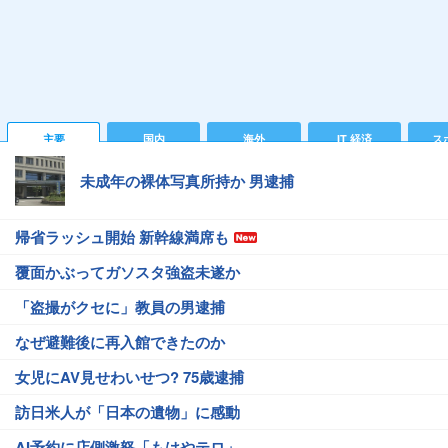
主要
国内
海外
IT 経済
ス
未成年の裸体写真所持か 男逮捕
帰省ラッシュ開始 新幹線満席も
覆面かぶってガソスタ強盗未遂か
「盗撮がクセに」教員の男逮捕
なぜ避難後に再入館できたのか
女児にAV見せわいせつ? 75歳逮捕
訪日米人が「日本の遺物」に感動
AI予約に店側激怒「もはやテロ」