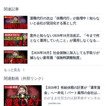
関連記事
退職代行の次は「休職代行」が急増中！知らな
いと会社が泥沼化する落とし穴
意外と知らない2026年10月法改正。「今まで何
となく運用していたこと」が通用しなくなる労
務ルールの変更点
【2026年10月】社会保険に加入しても手取りが
減らない新常識「保険料調整制度」
もっと見る
関連動画（外部リンク）
【2026年】有給休暇の計算が「通常賃
金」へ一本化！パート雇用の会社は要
注意
わがまま社労士の人財革命チャンネル
youtube.com