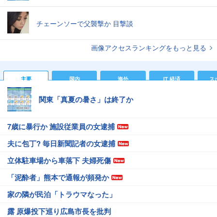
チェーンソーで父襲撃か 目撃談
画像アクセスランキングをもっと見る
主要
国内
海外
IT 経済
ス
関東「真夏の暑さ」は終了か
7歳に暴行か 施設従業員の女逮捕
夫に包丁? 毎日新聞記者の女逮捕
立体駐車場から車落下 夫婦死傷
「泥酔者」熊本で通報が頻発か
家の隣が民泊「トラウマなった」
露 原爆投下巡り広島市長を批判