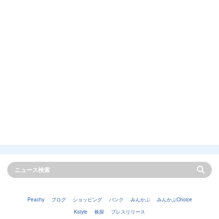
Peachy
ブログ
ショッピング
バンク
みんかぶ
みんかぶChoice
Kstyle
株探
プレスリリース