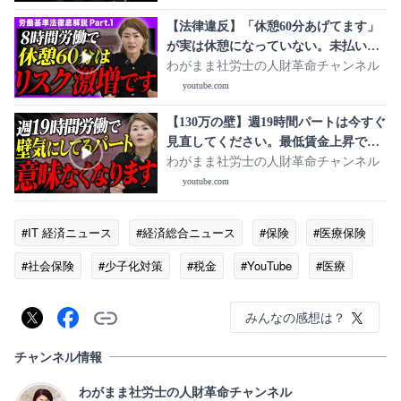
【法律違反】「休憩60分あげてます」
が実は休憩になっていない。未払い賃
金が発生する会社の共通点
わがまま社労士の人財革命チャンネル
youtube.com
【130万の壁】週19時間パートは今すぐ
見直してください。最低賃金上昇で起
きる「働き損」の真実
わがまま社労士の人財革命チャンネル
youtube.com
#IT 経済ニュース
#経済総合ニュース
#保険
#医療保険
#社会保険
#少子化対策
#税金
#YouTube
#医療
#少子化
みんなの感想は？
チャンネル情報
わがまま社労士の人財革命チャンネル