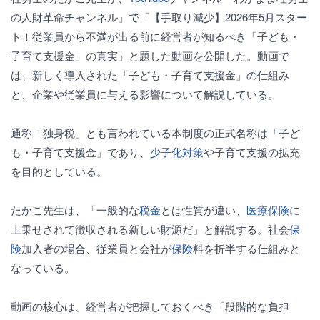
の人財革命チャンネル」で「【手取り減少】2026年5月スター
ト！従業員から不満が出る前に経営者が知るべき「子ども・
子育て支援金」の真実」と題した動画を公開した。動画で
は、新しく導入された「子ども・子育て支援金」の仕組み
と、企業や従業員に与える影響について解説している。
通称「独身税」とも言われている本制度の正式名称は「子ど
も・子育て支援金」であり、
少子化対策
や子育て支援の拡充
を目的としている。
たかこ先生は、「一般的な
税金
とは性質が違い、
医療
保険
に
上乗せされて徴収される新しい財源だ」と解説する。社会
保
険
加入者の場合、従業員と会社が
保険
料を折半する仕組みと
なっている。
動画の核心は、経営者が把握しておくべき「段階的な負担