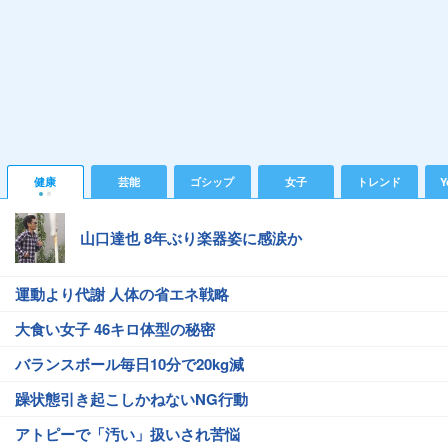
健康
芸能
ゴシップ
女子
トレンド
Y
山口達也 8年ぶり楽器姿に感涙か
運動より代謝 人体の省エネ戦略
大食い女子 46キロ体型の秘密
バランスボール毎日10分で20kg減
躁状態引き起こしかねないNG行動
アトピーで「汚い」扱いされ苦悩