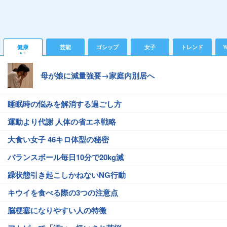
健康
芸能
ゴシップ
女子
トレンド
Y
母が娘に減量強要→家庭内別居へ
睡眠時の悩みを解消する過ごし方
運動より代謝 人体の省エネ戦略
大食い女子 46キロ体型の秘密
バランスボール毎日10分で20kg減
躁状態引き起こしかねないNG行動
キウイを食べる際の3つの注意点
脳梗塞になりやすい人の特徴