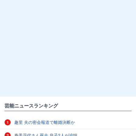
芸能ニュースランキング
趣里 夫の密会報道で離婚決断か
1
寿美花代さん死去 息子2人が追悼
2