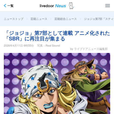
一覧
>
>
>
ジョジョ第7部『ステ
ニューストップ
芸能ニュース
芸能総合ニュース
「ジョジョ」第7部として連載 アニメ化された
「SBR」に再注目が集まる
2026年4月11日 6時55分
写真：Real Sound
by ライブドアニュース編集部