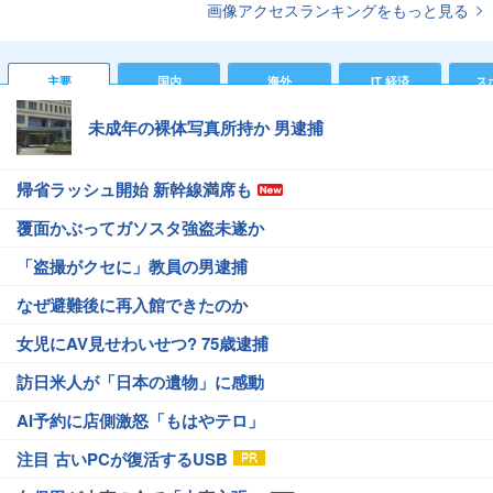
画像アクセスランキングをもっと見る
主要
国内
海外
IT 経済
ス
未成年の裸体写真所持か 男逮捕
帰省ラッシュ開始 新幹線満席も
覆面かぶってガソスタ強盗未遂か
「盗撮がクセに」教員の男逮捕
なぜ避難後に再入館できたのか
女児にAV見せわいせつ? 75歳逮捕
訪日米人が「日本の遺物」に感動
AI予約に店側激怒「もはやテロ」
注目 古いPCが復活するUSB