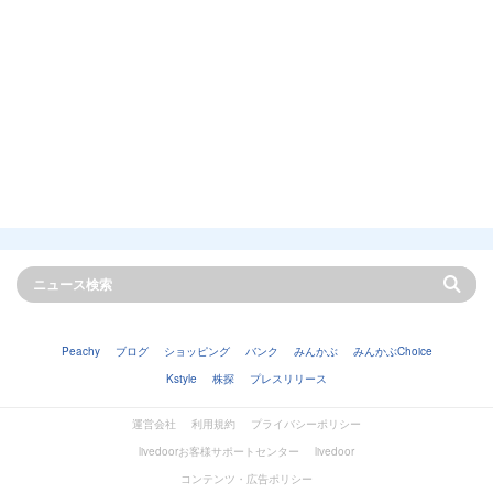
Peachy
ブログ
ショッピング
バンク
みんかぶ
みんかぶChoice
Kstyle
株探
プレスリリース
運営会社
利用規約
プライバシーポリシー
livedoorお客様サポートセンター
livedoor
コンテンツ・広告ポリシー