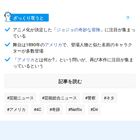
ざっくり言うと
アニメ化が決定した「
ジョジョの奇妙な冒険
」に注目が集まっ
ている
舞台は1890年の
アメリカ
で、登場人物と似た名前のキャラク
ターが多数登場
「
アメリカ
とは何か?」という問いが、再び本作に注目が集ま
っているという
記事を読む
#芸能ニュース
#芸能総合ニュース
#警察
#ネタ
#アメリカ
#4C
#奇跡
#Netflix
#D4
#ジョジョの奇妙な冒険