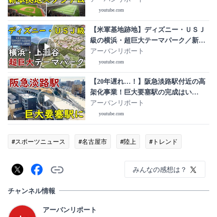
youtube.com
【米軍基地跡地】ディズニー・ＵＳＪ
級の横浜・超巨大テーマパーク／新交
通システム「上瀬谷ライン」計画
アーバンリポート
youtube.com
【20年遅れ…！】阪急淡路駅付近の高
架化事業！巨大要塞駅の完成はい
つ！？
アーバンリポート
youtube.com
#スポーツニュース
#名古屋市
#陸上
#トレンド
みんなの感想は？
チャンネル情報
アーバンリポート