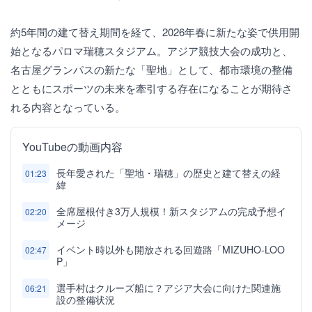
約5年間の建て替え期間を経て、2026年春に新たな姿で供用開
始となるパロマ瑞穂スタジアム。アジア競技大会の成功と、
名古屋グランパスの新たな「聖地」として、都市環境の整備
とともにスポーツの未来を牽引する存在になることが期待さ
れる内容となっている。
YouTubeの動画内容
長年愛された「聖地・瑞穂」の歴史と建て替えの経
01:23
緯
全席屋根付き3万人規模！新スタジアムの完成予想イ
02:20
メージ
イベント時以外も開放される回遊路「MIZUHO-LOO
02:47
P」
選手村はクルーズ船に？アジア大会に向けた関連施
06:21
設の整備状況