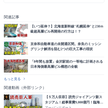
関連記事
【いつ延伸？】北海道新幹線″札幌延伸″と230ｍ
級超高層ビル再開発の行方は！？
京奈和自動車道の未開通区間。奈良のミッシン
グリンク解消を阻む2つの巨大工事の現状
「8年間も放置」金沢駅前の一等地に計画される
日本海側最高層ビル構想の全貌
もっと見る
関連動画（外部リンク）
【５万人収容】読売ジャイアンツ新ス
タジアム！総事業費9,000億円！臨海地
下鉄構想も！
アーバンリポート