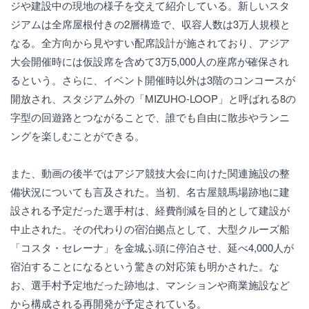
ジや建設中の現地の様子を交えて紹介している。新しいスタ
ジアムは全席屋根付きの2層構造で、収容人数は3万人規模と
なる。全方向から見やすい配席設計が施されており、アジア
大会開催時には仮設席を含めて3万5,000人の座席が確保され
るという。さらに、イベント開催時以外は3階のコンコースが
開放され、スタジアム外の「MIZUHO-LOOP」と呼ばれる8の
字型の回遊路とつながることで、誰でも自由に散歩やランニ
ングを楽しむことができる。
また、動画の後半ではアジア競技大会に向けた関連施設の整
備状況についても言及された。当初、名古屋競馬場跡地に建
設される予定だった選手村は、経費削減を目的として建設が
中止された。その代わりの宿泊拠点として、大型クルーズ船
「コスタ・セレーナ」を金城ふ頭に停泊させ、延べ4,000人が
宿泊することになるという驚きの対応策も明かされた。な
お、選手村予定地だった跡地は、マンションや商業施設など
から構成される再開発が予定されている。