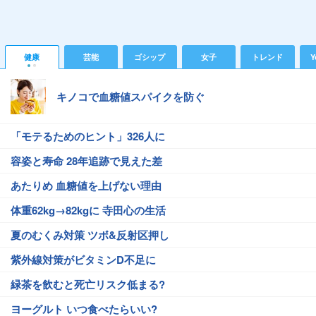
健康
芸能
ゴシップ
女子
トレンド
Y
キノコで血糖値スパイクを防ぐ
「モテるためのヒント」326人に
容姿と寿命 28年追跡で見えた差
あたりめ 血糖値を上げない理由
体重62kg→82kgに 寺田心の生活
夏のむくみ対策 ツボ&反射区押し
紫外線対策がビタミンD不足に
緑茶を飲むと死亡リスク低まる?
ヨーグルト いつ食べたらいい?