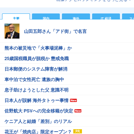
主要
国内
海外
IT 経済
ス
山田五郎さん「アド街」で名言
熊本の被災地で「火事場泥棒」か
25歳国税職員が脱税か 懲戒免職
日本郵便のシステム障害が解消
車中泊で女性死亡 遺族の胸中
息子助けようとした父 意識不明
日本人が誤解 海外タトゥー事情
佐野航大 PSVへの完全移籍が決定
ケニア人と結婚「差別」のリアル
花王が「焼肉店」限定オープン？