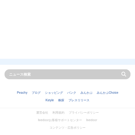
Peachy
ブログ
ショッピング
バンク
みんかぶ
みんかぶChoice
Kstyle
株探
プレスリリース
運営会社
利用規約
プライバシーポリシー
livedoorお客様サポートセンター
livedoor
コンテンツ・広告ポリシー