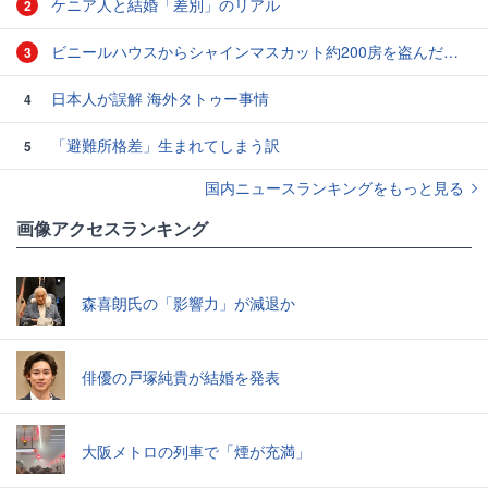
ケニア人と結婚「差別」のリアル
2
ビニールハウスからシャインマスカット約200房を盗んだ疑い ネットで販売か 無職の男（42）逮捕 岡山県警
3
日本人が誤解 海外タトゥー事情
4
「避難所格差」生まれてしまう訳
5
国内ニュースランキングをもっと見る
画像アクセスランキング
森喜朗氏の「影響力」が減退か
俳優の戸塚純貴が結婚を発表
大阪メトロの列車で「煙が充満」