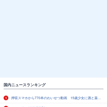
国内ニュースランキング
押収スマホから770本のわいせつ動画 15歳少女に酒と薬飲ませ性的暴行か 54歳男を再逮捕 「薬もありますよ」とSNSで誘い出し
1