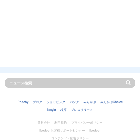
Peachy
ブログ
ショッピング
バンク
みんかぶ
みんかぶChoice
Kstyle
株探
プレスリリース
運営会社
利用規約
プライバシーポリシー
livedoorお客様サポートセンター
livedoor
コンテンツ・広告ポリシー