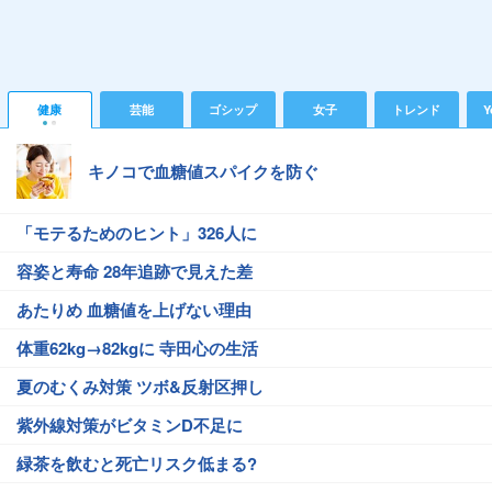
健康
芸能
ゴシップ
女子
トレンド
Y
キノコで血糖値スパイクを防ぐ
「モテるためのヒント」326人に
容姿と寿命 28年追跡で見えた差
あたりめ 血糖値を上げない理由
体重62kg→82kgに 寺田心の生活
夏のむくみ対策 ツボ&反射区押し
紫外線対策がビタミンD不足に
緑茶を飲むと死亡リスク低まる?