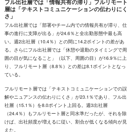
フル出社層では「情報共有の滞り」フルリモート
層は「テキストコミュニケーションの伝わりにく
さ」
フル出社層では「部署やチーム内での情報共有が滞り、仕
事の進行に支障が出る」が24.6％と全出勤形態中最も高
い。週2出社層（10.4％）との間に14.2ポイントの差があ
る。さらにフル出社層では「休憩や退勤のタイミングで周
囲の目が気になること」（以下、周囲の目）が16.9％に上
り、フルリモート層（8.8％）との差は8.1ポイントとなっ
ている。
フルリモート層では「テキストコミュニケーションでの誤
解やニュアンスの伝わりにくさ」が23.1％であり、フル出
社層（15.1％）を8.0ポイント上回る。週3出社層
（24.4％）もフルリモート層と同水準だったが、それを除
けば、出社頻度が増えるに従い、割合が低くなる傾向が見
えた。