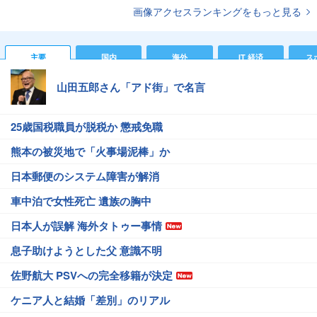
画像アクセスランキングをもっと見る
主要
国内
海外
IT 経済
ス
山田五郎さん「アド街」で名言
25歳国税職員が脱税か 懲戒免職
熊本の被災地で「火事場泥棒」か
日本郵便のシステム障害が解消
車中泊で女性死亡 遺族の胸中
日本人が誤解 海外タトゥー事情
息子助けようとした父 意識不明
佐野航大 PSVへの完全移籍が決定
ケニア人と結婚「差別」のリアル