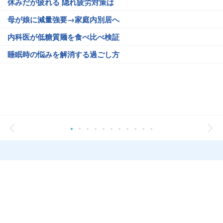
休みだが疲れる 隠れ疲労対策は
母が娘に減量強要→家庭内別居へ
内科医が低糖質麺を食べ比べ検証
睡眠時の悩みを解消する過ごし方