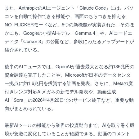
また、AnthropicのAIエージェント「Claude Code」には、パソ
コンを自動で操作できる機能や、画面のちらつきを抑える
NO_FLICKERモードなど、5つの新機能が実装された。そのほ
かにも、Googleの小型AIモデル「Gemma 4」や、AIコードエ
ディタ「Cursor 3」の公開など、多岐にわたるアップデートが
紹介されている。
後半のAIニュースでは、OpenAIが過去最大となる約135兆円の
資金調達を完了したことや、Microsoftが日本のデータセンタ
ー拠点に約1.6兆円を投資する計画を発表。さらに、Metaの度
付きレンズ対応AIメガネの新モデル発表や、動画生成
AI「Sora」の2026年4月26日でのサービス終了など、重要な動
向がまとめられている。
最新AIツールの機能から業界の投資動向まで、AIを取り巻く環
境が急激に変化していることが確認できる。動画のコメント