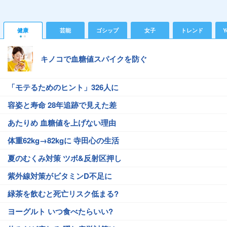
健康
芸能
ゴシップ
女子
トレンド
Y
キノコで血糖値スパイクを防ぐ
「モテるためのヒント」326人に
容姿と寿命 28年追跡で見えた差
あたりめ 血糖値を上げない理由
体重62kg→82kgに 寺田心の生活
夏のむくみ対策 ツボ&反射区押し
紫外線対策がビタミンD不足に
緑茶を飲むと死亡リスク低まる?
ヨーグルト いつ食べたらいい?