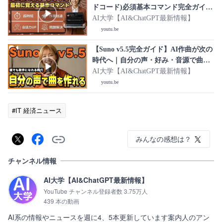
ドコード)必須基本コマンド完全ガイド
｜初心者が覚えるべき25コマンドをま
AI大学【AI&ChatGPT最新情報】
とめて解説！
youtu.be
【Suno v5.5完全ガイド】AI作曲が次の
時代へ｜自分の声・好み・音源で曲が
作れるSunoの新機能をまとめて解説！
AI大学【AI&ChatGPT最新情報】
youtu.be
#IT 経済ニュース
みんなの感想は？
チャンネル情報
AI大学【AI&ChatGPT最新情報】
YouTube チャンネル登録者数 3.75万人
439 本の動画
AI系の情報やニュースを週に4、5本更新しています案内人のアン