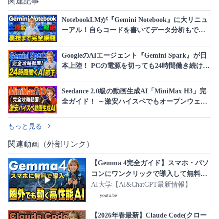
関連記事
NotebookLMが『Gemini Notebook』に大リニュ
ーアル！自らコードを書いてデータ分析もでき
る、Gemini連携＆全機能を完全解説！
GoogleのAIエージェント『Gemini Spark』が日
本上陸！ PCの電源を切っても24時間働き続け
る、話題の新機能を完全解説！
Seedance 2.0級の動画生成AI「MiniMax H3」完
全ガイド！ ～激安ハイスペでもオープンウェイ
ト・15秒の高画質(2K)動画生成・日本語ボイス
対応～
もっと見る
関連動画（外部リンク）
【Gemma 4完全ガイド】スマホ・パソ
コンにワンクリックで導入して無料で
使える！ Googleの超高性能なオープン
AI大学【AI&ChatGPT最新情報】
AIモデルを徹底解説！
youtu.be
【2026年春最新】Claude Code(クロー