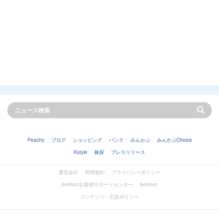
Peachy
ブログ
ショッピング
バンク
みんかぶ
みんかぶChoice
Kstyle
株探
プレスリリース
運営会社
利用規約
プライバシーポリシー
livedoorお客様サポートセンター
livedoor
コンテンツ・広告ポリシー