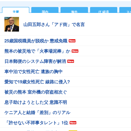
主要
国内
海外
IT 経済
ス
山田五郎さん「アド街」で名言
25歳国税職員が脱税か 懲戒免職
熊本の被災地で「火事場泥棒」か
日本郵便のシステム障害が解消
車中泊で女性死亡 遺族の胸中
愛知で19歳女性死亡 線路に侵入?
被災の熊本 室外機の窃盗相次ぐ
息子助けようとした父 意識不明
ケニア人と結婚「差別」のリアル
「許せない不祥事タレント」1位