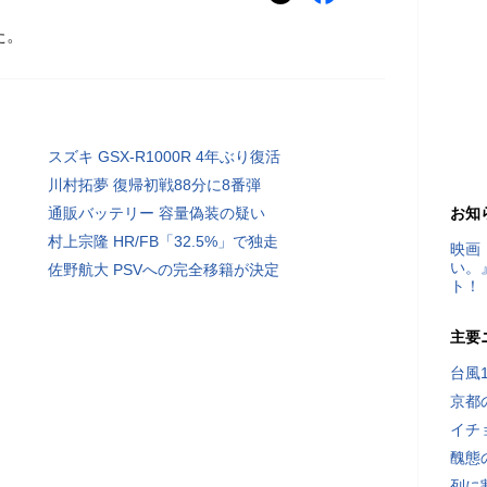
た。
スズキ GSX-R1000R 4年ぶり復活
川村拓夢 復帰初戦88分に8番弾
通販バッテリー 容量偽装の疑い
お知
村上宗隆 HR/FB「32.5%」で独走
映画
い。
佐野航大 PSVへの完全移籍が決定
ト！
主要
台風
京都
イチ
醜態
列に