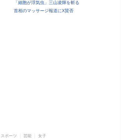
「細胞が浮気虫」三山凌輝を斬る
首相のマッサージ報道にX賛否
スポーツ
芸能
女子