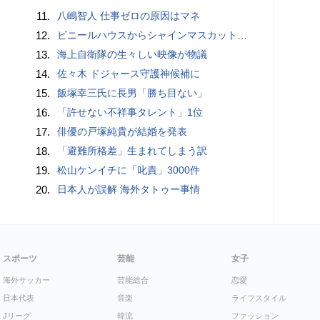
11.
八嶋智人 仕事ゼロの原因はマネ
12.
ビニールハウスからシャインマスカット約200房を盗んだ疑い ネットで販売か 無職の男（42）逮捕 岡山県警
13.
海上自衛隊の生々しい映像が物議
14.
佐々木 ドジャース守護神候補に
15.
飯塚幸三氏に長男「勝ち目ない」
16.
「許せない不祥事タレント」1位
17.
俳優の戸塚純貴が結婚を発表
18.
「避難所格差」生まれてしまう訳
19.
松山ケンイチに「叱責」3000件
20.
日本人が誤解 海外タトゥー事情
スポーツ
芸能
女子
海外サッカー
芸能総合
恋愛
日本代表
音楽
ライフスタイル
Jリーグ
韓流
ファッション