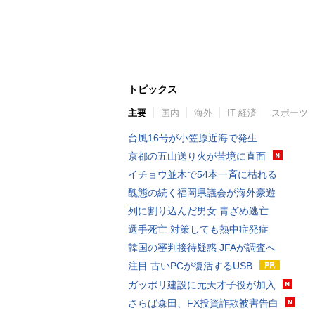
トピックス
主要
国内
海外
IT 経済
スポーツ
台風16号が小笠原近海で発生
京都の五山送り火が苦境に直面
イチョウ並木で54本一斉に枯れる
醜態の続く福岡県議会が海外豪遊
列に割り込んだ男女 青ざめ逃亡
選手死亡 対策しても熱中症発症
韓国の審判接待疑惑 JFAが調査へ
注目 古いPCが復活するUSB
ガッポリ建設に元天才子役が加入
さらば森田、FX投資詐欺被害告白