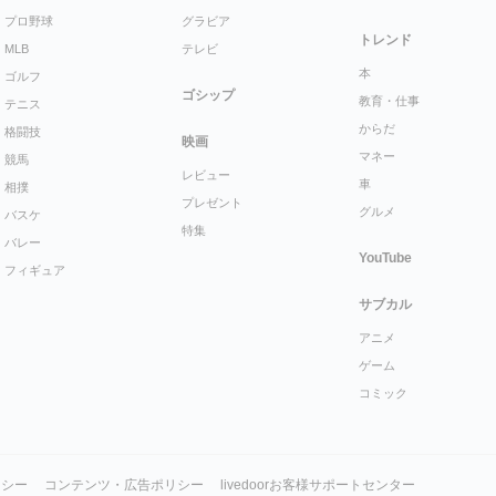
プロ野球
グラビア
トレンド
MLB
テレビ
本
ゴルフ
ゴシップ
教育・仕事
テニス
からだ
格闘技
映画
マネー
競馬
レビュー
車
相撲
プレゼント
グルメ
バスケ
特集
バレー
YouTube
フィギュア
サブカル
アニメ
ゲーム
コミック
リシー
コンテンツ・広告ポリシー
livedoorお客様サポートセンター