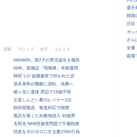
選手
韓国
注目
ガッ
さら
女優
芸能
ゴシップ
女子
トレンド
盗撮
HIKAKIN、第2子の男児誕生を報告
NHK、新施設「情報棟」本格運用
神田うの 盗難被害で叩かれた訳
張本美和が難敵に逆転、決勝へ
槍ヶ岳に遺体 周辺で19歳不明
正直しんどい夏のレジャー1位
秋田県職員、報道対応で喫煙
風呂を覗くため敷地侵入 49歳男
太田光 NHK性被害問題で不備指摘
頭皮をボロボロにする夏のNG行為