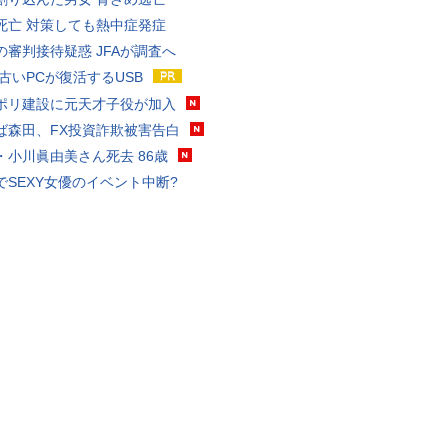
死亡 対策しても熱中症発症
の審判接待疑惑 JFAが調査へ
 古いPCが復活するUSB
ポリ建設に元天才子役が加入
ば森田、FX投資詐欺被害告白
・小川眞由美さん死去 86歳
でSEXY女優のイベント中断?