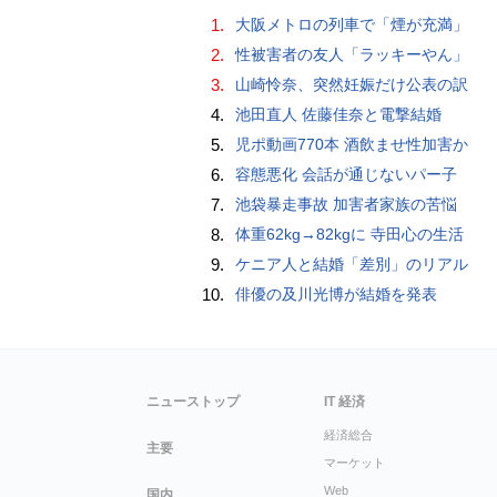
1.
大阪メトロの列車で「煙が充満」
2.
性被害者の友人「ラッキーやん」
3.
山崎怜奈、突然妊娠だけ公表の訳
4.
池田直人 佐藤佳奈と電撃結婚
5.
児ポ動画770本 酒飲ませ性加害か
6.
容態悪化 会話が通じないパー子
7.
池袋暴走事故 加害者家族の苦悩
8.
体重62kg→82kgに 寺田心の生活
9.
ケニア人と結婚「差別」のリアル
10.
俳優の及川光博が結婚を発表
ニューストップ
IT 経済
経済総合
主要
マーケット
Web
国内