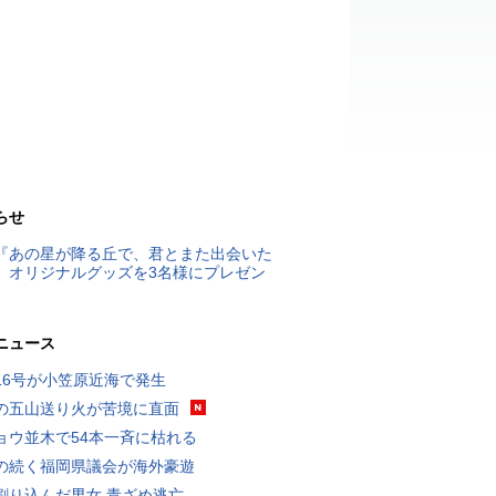
らせ
『あの星が降る丘で、君とまた出会いた
』オリジナルグッズを3名様にプレゼン
ニュース
16号が小笠原近海で発生
の五山送り火が苦境に直面
ョウ並木で54本一斉に枯れる
の続く福岡県議会が海外豪遊
割り込んだ男女 青ざめ逃亡