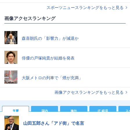
スポーツニュースランキングをもっと見る
画像アクセスランキング
森喜朗氏の「影響力」が減退か
俳優の戸塚純貴が結婚を発表
大阪メトロの列車で「煙が充満」
画像アクセスランキングをもっと見る
主要
国内
海外
IT 経済
ス
山田五郎さん「アド街」で名言