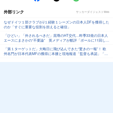
外部リンク
サッカーダイジェストWeb
なぜドイツ１部クラブがJ１経験１シーズンの日本人DFを獲得した
のか「すぐに重要な役割を担えると確信」
「ひどい」「外されるべきだ」屈辱のHT交代…昨季33発の日本人
エースにまさかの“不要論” 英メディアが酷評「ボールに11回しか
触れなかった」
「第１ターゲットだ」大晦日に飛び込んできた“驚きの一報”！ 欧
州名門が日本代表MFの獲得に本腰と現地報道「監督も承認」「移
籍の最終決定に向けて動き出す」