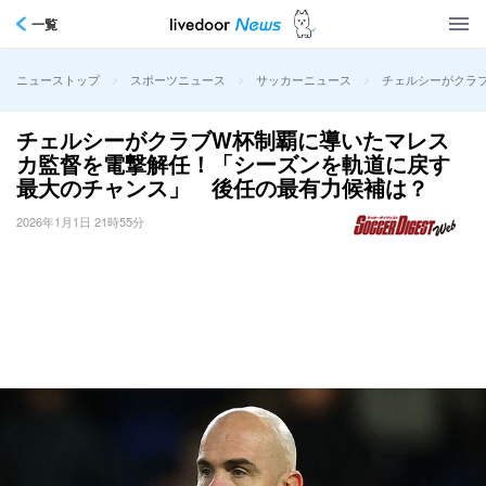
一覧
>
>
>
チェルシーがクラ
ニューストップ
スポーツニュース
サッカーニュース
チェルシーがクラブW杯制覇に導いたマレス
カ監督を電撃解任！「シーズンを軌道に戻す
最大のチャンス」 後任の最有力候補は？
2026年1月1日 21時55分