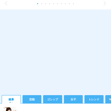
健康
芸能
ゴシップ
女子
トレンド
Y