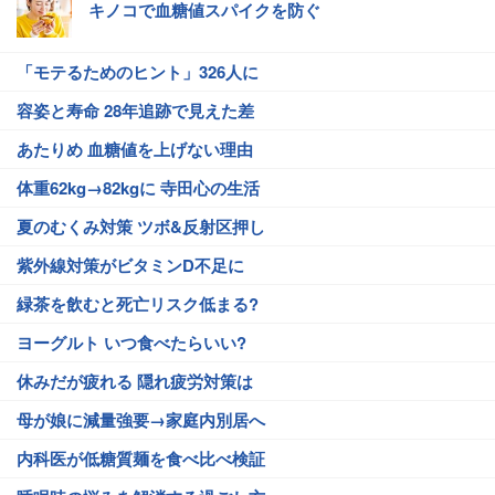
キノコで血糖値スパイクを防ぐ
「モテるためのヒント」326人に
容姿と寿命 28年追跡で見えた差
あたりめ 血糖値を上げない理由
体重62kg→82kgに 寺田心の生活
夏のむくみ対策 ツボ&反射区押し
紫外線対策がビタミンD不足に
緑茶を飲むと死亡リスク低まる?
ヨーグルト いつ食べたらいい?
休みだが疲れる 隠れ疲労対策は
母が娘に減量強要→家庭内別居へ
内科医が低糖質麺を食べ比べ検証