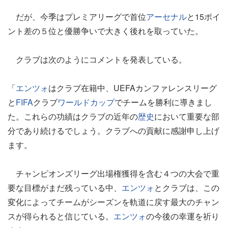
だが、今季はプレミアリーグで首位
アーセナル
と15ポイ
ント差の５位と優勝争いで大きく後れを取っていた。
クラブは次のようにコメントを発表している。
「
エンツォ
はクラブ在籍中、UEFAカンファレンスリーグ
と
FIFA
クラブ
ワールドカップ
でチームを勝利に導きまし
た。これらの功績はクラブの近年の
歴史
において重要な部
分であり続けるでしょう。クラブへの貢献に感謝申し上げ
ます。
チャンピオンズリーグ出場権獲得を含む４つの大会で重
要な目標がまだ残っている中、
エンツォ
とクラブは、この
変化によってチームがシーズンを軌道に戻す最大のチャン
スが得られると信じている。
エンツォ
の今後の幸運を祈り