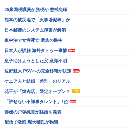
25歳国税職員が脱税か 懲戒免職
熊本の被災地で「火事場泥棒」か
日本郵便のシステム障害が解消
車中泊で女性死亡 遺族の胸中
日本人が誤解 海外タトゥー事情
息子助けようとした父 意識不明
佐野航大 PSVへの完全移籍が決定
ケニア人と結婚「差別」のリアル
花王が「焼肉店」限定オープン？
「許せない不祥事タレント」1位
俳優の戸塚純貴が結婚を発表
配信で激怒 堀大輔氏が物議