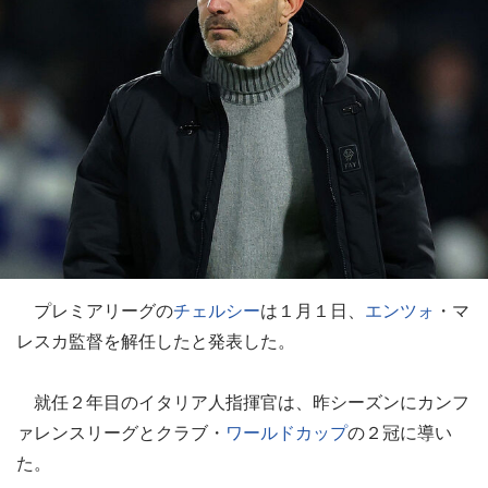
プレミアリーグの
チェルシー
は１月１日、
エンツォ
・マ
レスカ監督を解任したと発表した。
就任２年目のイタリア人指揮官は、昨シーズンにカンフ
ァレンスリーグとクラブ・
ワールドカップ
の２冠に導い
た。