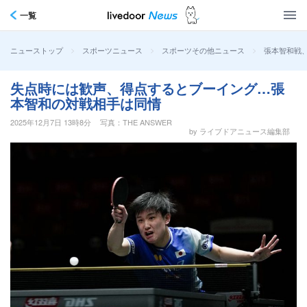
一覧
>
>
>
張本智和戦
ニューストップ
スポーツニュース
スポーツその他ニュース
失点時には歓声、得点するとブーイング…張
本智和の対戦相手は同情
2025年12月7日 13時8分
写真：THE ANSWER
by ライブドアニュース編集部