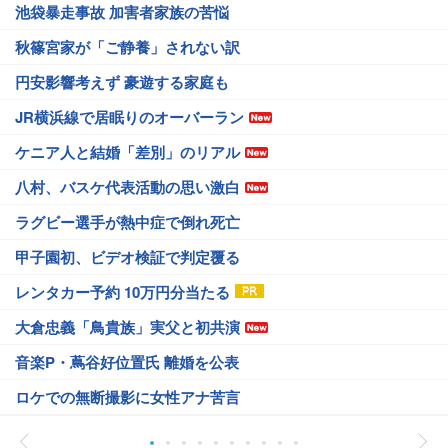
池袋暴走事故 加害者家族の苦悩
秋篠宮家が「ご静養」されない訳
円安影響考えず 豪遊する家庭も
JR横浜線で居眠りのオーバーラン
ケニア人と結婚「差別」のリアル
八村、バスケ代表活動の思い激白
ラグビー選手が熱中症で倒れ死亡
甲子園初、ビデオ検証で判定覆る
レンタカー予約 10万円分当たる
大倉忠義「鳥貴族」実父と初共演
音楽P・蔦谷好位置氏 離婚を公表
ロケでの無断撮影に女性アナ苦言