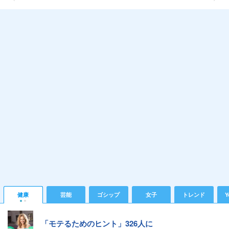
健康
芸能
ゴシップ
女子
トレンド
Y
「モテるためのヒント」326人に