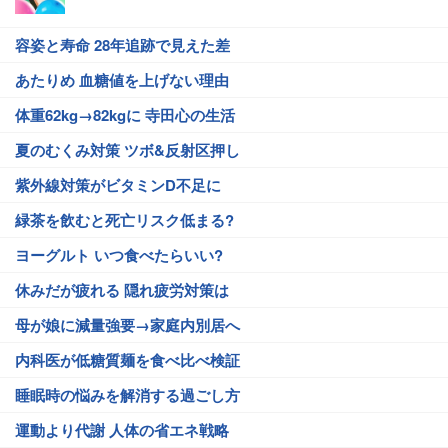
容姿と寿命 28年追跡で見えた差
あたりめ 血糖値を上げない理由
体重62kg→82kgに 寺田心の生活
夏のむくみ対策 ツボ&反射区押し
紫外線対策がビタミンD不足に
緑茶を飲むと死亡リスク低まる?
ヨーグルト いつ食べたらいい?
休みだが疲れる 隠れ疲労対策は
母が娘に減量強要→家庭内別居へ
内科医が低糖質麺を食べ比べ検証
睡眠時の悩みを解消する過ごし方
運動より代謝 人体の省エネ戦略