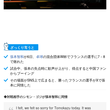
ざっくり言うと
張本智和
が6日、
卓球
の混合団体W杯でフランスの選手に7－8
で敗れた
試合中、張本の失点時に歓声が上がり、得点すると中国ファン
からブーイング
その場面がSNS上で広まると、勝ったフランスの選手がXで張
本に同情した
◆対戦相手のシモン・ゴジが張本智和に同情
I felt, we felt so sorry for Tomokazu today. It was