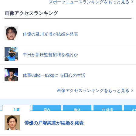
スポーツニュースランキングをもっと見る
画像アクセスランキング
俳優の及川光博が結婚を発表
中日が新庄監督招聘を検討か
体重62kg→82kgに 寺田心の生活
画像アクセスランキングをもっと見る
主要
国内
海外
IT 経済
ス
俳優の戸塚純貴が結婚を発表